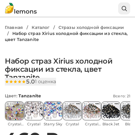
lemons
Главная
/
Каталог
/
Стразы холодной фиксации
/
Набор страз Xirius холодной фиксации из стекла,
цвет Tanzanite
Набор страз Xirius холодной
фиксации из стекла, цвет
Tanzanite
5.0
1 оценка
Цвет
:
Tanzanite
Всего: 21
Crystal
Crystal
Starry Sky
Crystal
Crystal
Black Jet
Blac
AB
AB
Diamo