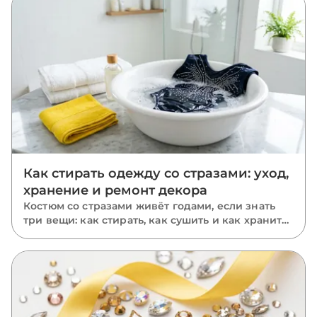
класть камни и почему размечать нужно
растянутую ткань.
Как стирать одежду со стразами: уход,
хранение и ремонт декора
Костюм со стразами живёт годами, если знать
три вещи: как стирать, как сушить и как хранить.
Пошаговый уход за расшитыми вещами: ручная
и машинная стирка, глажка, хранение и ремонт
отклеившихся камней.