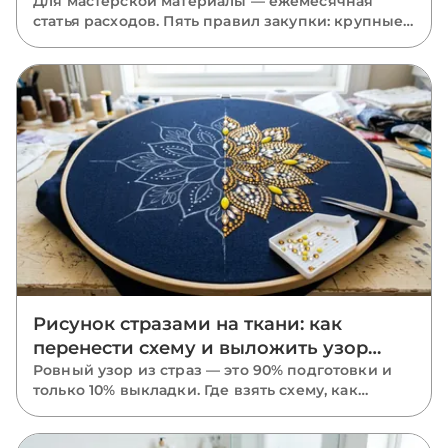
Для мастерской материалы — ежемесячная
статья расходов. Пять правил закупки: крупные
фасовки, база в запасе, миксы размеров, акрил
там, где он уместен, и одна партия на проект.
Рисунок стразами на ткани: как
перенести схему и выложить узор
ровно
Ровный узор из страз — это 90% подготовки и
только 10% выкладки. Где взять схему, как
перенести рисунок на ткань маркером,
трафаретом или калькой, в каком порядке