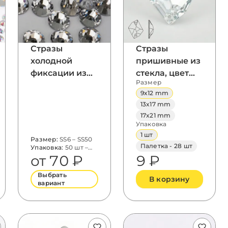
Стразы
Стразы
холодной
пришивные из
фиксации из
стекла, цвет
Размер
стекла, цвет
Crystal, форма
9x12 mm
Crystal, форма
Cosmic
13x17 mm
Flatback
17x21 mm
Упаковка
1 шт
Размер:
SS6 – SS50
Палетка - 28 шт
Упаковка:
50 шт –
1440 шт
от 70 ₽
9 ₽
Выбрать
В корзину
вариант