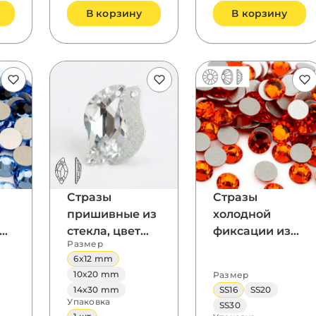
В корзину
В корзину
Стразы
Стразы
пришивные из
холодной
стекла, цвет
фиксации из
Размер
Crystal, форма
стекла, цвет
6x12 mm
e,
Laconic
Hyacinth,
10x20 mm
Размер
форма
14x30 mm
SS16
SS20
Flatback
Упаковка
SS30