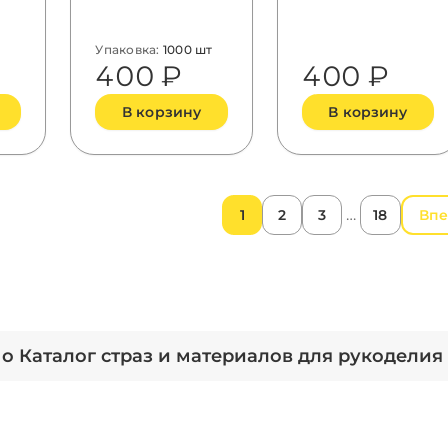
а
Crystal AB
Упаковка:
1000 шт
400 ₽
400 ₽
В корзину
В корзину
…
1
2
3
18
Впе
о Каталог страз и материалов для рукоделия