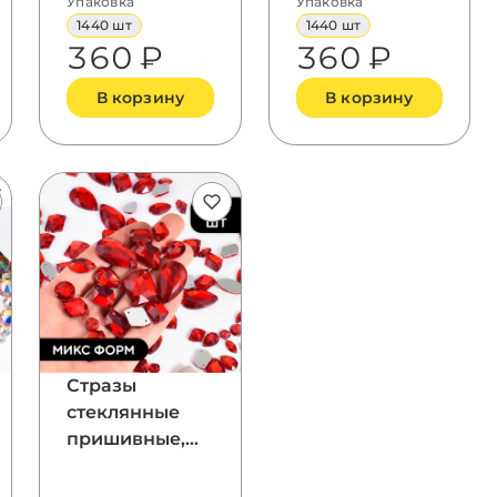
Упаковка
Упаковка
1440 шт
1440 шт
360 ₽
360 ₽
В корзину
В корзину
Стразы
стеклянные
пришивные,
цвет Light
Siam, форма