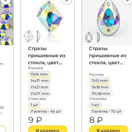
Стразы
Стразы
пришивные из
пришивные из
стекла, цвет
стекла, цвет
Размер
Crystal AB,
Crystal AB,
11x14 mm
Размер
форма Cosmic
форма
14x17 mm
7x12 mm
Teardrop / Pear
17x21 mm
11x18 mm
21x27 mm
17x28 mm
Упаковка
Упаковка
1 шт
1 шт
S50
Палетка - 45 шт
Палетка - 72 шт
–
9 ₽
8 ₽
В корзину
В корзину