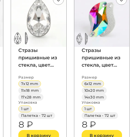
Стразы
Стразы
пришивные из
пришивные из
стекла, цвет
стекла, цвет
Crystal, форма
Crystal AB,
Размер
Размер
Teardrop / Pear
форма Laconic
7x12 mm
6x12 mm
11x18 mm
10x20 mm
17x28 mm
14x30 mm
Упаковка
Упаковка
1 шт
1 шт
Палетка - 72 шт
Палетка - 72 шт
8 ₽
8 ₽
В корзину
В корзину