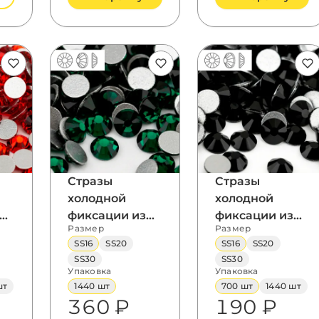
Стразы
Стразы
холодной
холодной
фиксации из
фиксации из
Размер
Размер
стекла, цвет
стекла, цвет
SS16
SS20
SS16
SS20
Emerald,
Black Jet,
SS30
SS30
форма
форма
Упаковка
Упаковка
Flatback
Flatback
шт
1440 шт
700 шт
1440 шт
360 ₽
190 ₽