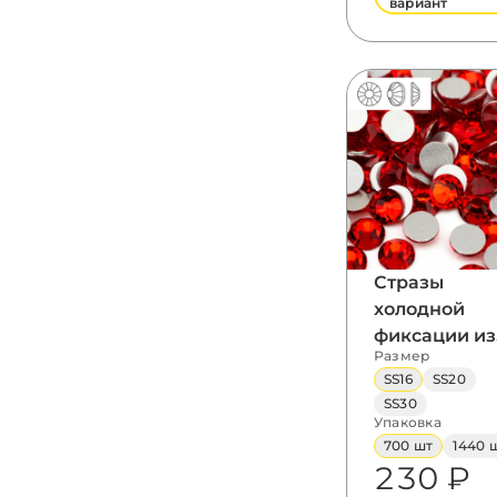
вариант
Стразы
холодной
фиксации из
Размер
стекла, цвет
SS16
SS20
Light Siam,
SS30
форма
Упаковка
Flatback
700 шт
1440 
230 ₽