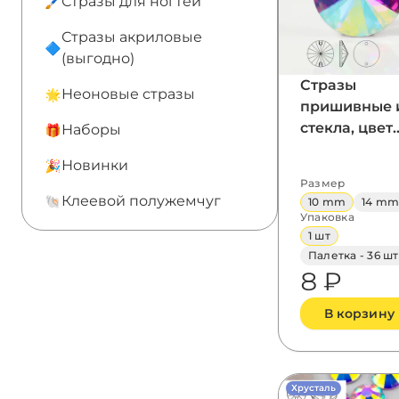
Стразы для ногтей
Стразы акриловые
(выгодно)
Стразы
Неоновые стразы
пришивные 
стекла, цвет
Наборы
Crystal AB,
Новинки
форма Rivoli
Размер
Клеевой полужемчуг
10 mm
14 m
Упаковка
1 шт
Палетка - 36 шт
8 ₽
В корзину
Хрусталь