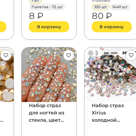
1 шт
Упаковка
Палетка - 72 шт
100 шт
1440 шт
8 ₽
80 ₽
В корзину
В корзину
Набор страз
Набор страз
для ногтей из
Xirius
стекла, цвет
холодной
Crystal AB
фиксации из
do
стекла, цвет