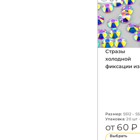
Стразы
холодной
фиксации из
стекла, цвет
Crystal AB,
форма
Flatback
Размер:
SS12 – S
Упаковка:
20 шт 
1440 шт
от 60 ₽
Выбрать