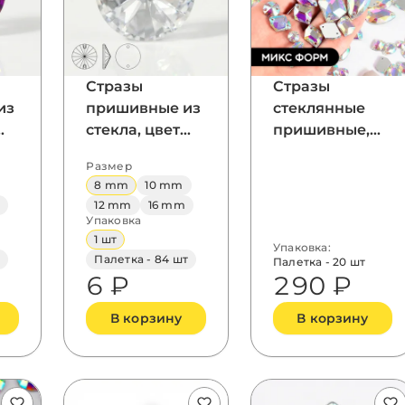
Стразы
Стразы
из
пришивные из
стеклянные
стекла, цвет
пришивные,
Crystal, форма
цвет Crystal AB,
Размер
Rivoli
форма Mix
8 mm
10 mm
m
12 mm
16 mm
Упаковка
1 шт
Упаковка:
Палетка - 84 шт
Палетка - 20 шт
6 ₽
290 ₽
В корзину
В корзину