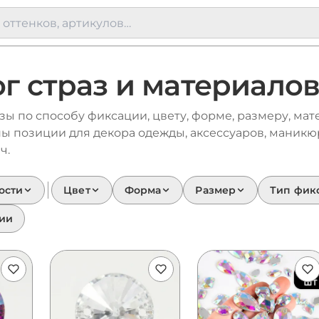
г страз и материало
ы по способу фиксации, цвету, форме, размеру, мат
ны позиции для декора одежды, аксессуаров, маникю
ч.
ости
Цвет
Форма
Размер
Тип фик
чии