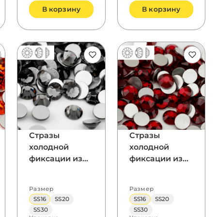
В корзину
В корзину
Стразы
Стразы
холодной
холодной
фиксации из
фиксации из
стекла, цвет
стекла, цвет
Black Diamond,
Dark Siam,
Размер
Размер
форма
форма
SS16
SS20
SS16
SS20
Flatback
Flatback
SS30
SS30