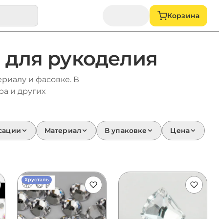
Корзина
в для рукоделия
ериалу и фасовке. В
ра и других
сации
Материал
В упаковке
Цена
Хрусталь