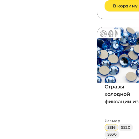
В корзину
Стразы
холодной
фиксации из
стекла, цвет
Light Sapphir
Размер
форма
SS16
SS20
Flatback
SS30