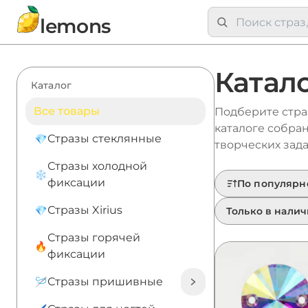
lemons
Катало
Каталог
Все товары
Подберите страз
каталоге собра
Стразы стеклянные
творческих зада
Стразы холодной
фиксации
По популярн
Стразы Xirius
Только в нали
Стразы горячей
фиксации
Стразы пришивные