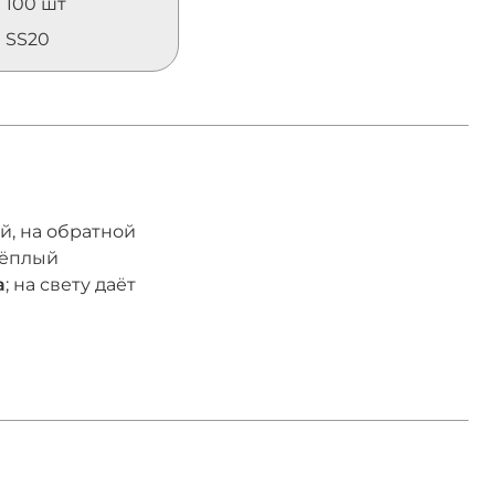
100 шт
SS20
й, на обратной
ёплый
а
; на свету даёт