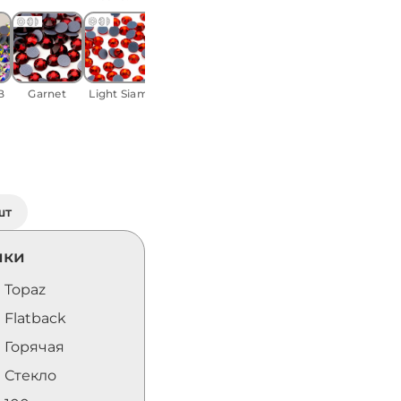
Aquamarine
Purple
Tanzanite
Ci
velvet
B
Garnet
Light Siam
шт
ики
Topaz
Flatback
Горячая
Стекло