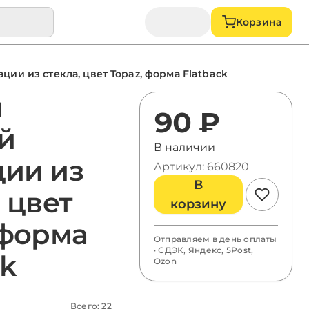
Корзина
ции из стекла, цвет Topaz, форма Flatback
ы
90 ₽
й
В наличии
ии из
Артикул: 660820
В
 цвет
корзину
 форма
Отправляем в день оплаты
· СДЭК, Яндекс, 5Post,
ck
Ozon
Всего: 22