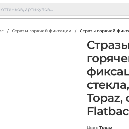
ог
/
Стразы горячей фиксации
/
Стразы горячей фикса
Страз
горяче
фиксац
стекла,
Topaz,
Flatba
Цвет
:
Topaz