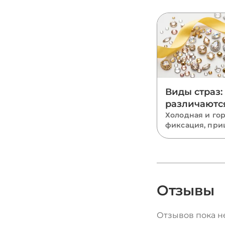
Виды страз:
различаютс
какие выбр
Холодная и го
фиксация, при
полный гид
стекло и акрил
SS и огранка Xi
разбираем все
страз и подска
какие выбрать
костюмов, оде
Отзывы
маникюра.
Отзывов пока не