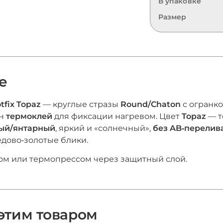
В упаковке
Размер
е
tfix
Topaz
— круглые стразы
Round/Chaton
с огранко
ён
термоклей
для фиксации нагревом. Цвет
Topaz
— т
тый/янтарный
, яркий и «солнечный»,
без AB‑перелив
дово‑золотые блики.
ом или термопрессом через защитный слой.
 этим товаром