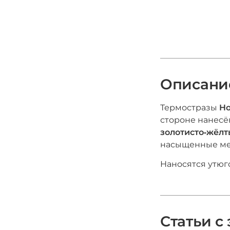
Описани
Термостразы
Ho
стороне нанес
золотисто‑жёл
насыщенные ме
Наносятся утюг
Статьи с