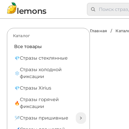
lemons
Главная
/
Катал
Каталог
Все товары
Стразы стеклянные
Стразы холодной
фиксации
Стразы Xirius
Стразы горячей
фиксации
Стразы пришивные