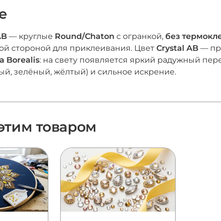
е
AB
— круглые
Round/Chaton
с огранкой,
без термокл
ой стороной для приклеивания. Цвет
Crystal AB
— пр
a Borealis
: на свету появляется яркий радужный пер
ый, зелёный, жёлтый) и сильное искрение.
 этим товаром