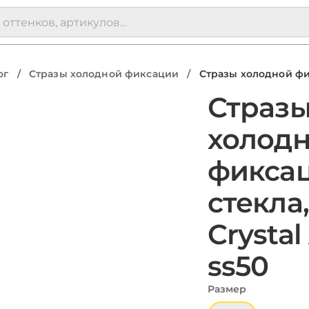
ог
/
Стразы холодной фиксации
/
Стразы холодной фик
Страз
холод
фиксац
стекла,
Crystal
ss50
Размер