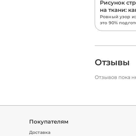
Рисунок ст
на ткани: ка
перенести с
Ровный узор и
это 90% подгот
выложить у
только 10% вык
ровно
взять схему, ка
перенести рис
ткань маркеро
трафаретом ил
в каком порядк
Отзывы
камни и почем
размечать нуж
Отзывов пока не
растянутую тка
Покупателям
Доставка