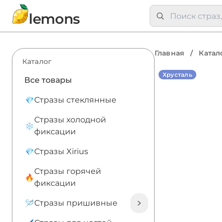
lemons
Главная
/
Катал
Каталог
Хрусталь
Все товары
Стразы стеклянные
Стразы холодной
фиксации
Стразы Xirius
Стразы горячей
фиксации
Стразы пришивные