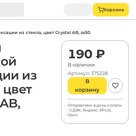
Корзина
сации из стекла, цвет Crystal AB, ss50
ы
190 ₽
ной
В наличии
ии из
Артикул: 375228
В
 цвет
корзину
 AB,
Отправляем в день оплаты
· СДЭК, Яндекс, 5Post,
Ozon