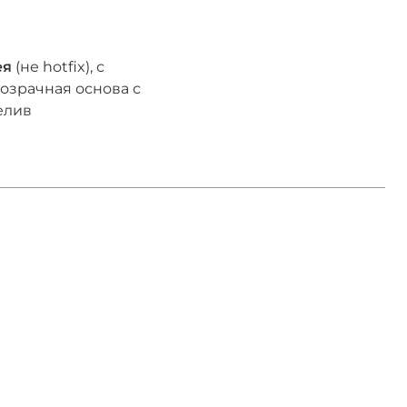
ея
(не hotfix), с
озрачная основа с
елив