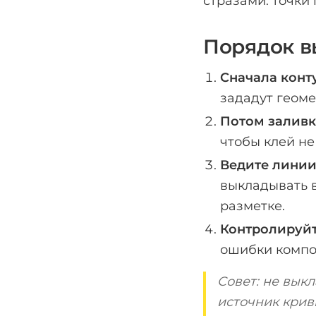
стразами: точки 
Порядок в
Сначала конт
зададут геоме
Потом заливк
чтобы клей не
Ведите линии
выкладывать в
разметке.
Контролируйт
ошибки композ
Совет: не вык
источник крив