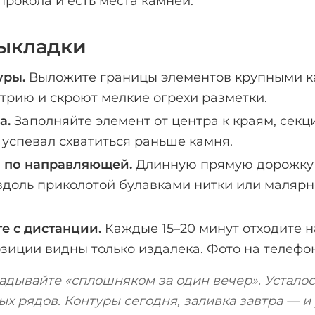
прокола и есть места камней.
ыкладки
уры.
Выложите границы элементов крупными 
трию и скроют мелкие огрехи разметки.
а.
Заполняйте элемент от центра к краям, секци
 успевал схватиться раньше камня.
 по направляющей.
Длинную прямую дорожку
доль приколотой булавками нитки или малярн
е с дистанции.
Каждые 15–20 минут отходите на
иции видны только издалека. Фото на телефо
ладывайте «сплошняком за один вечер». Устало
ых рядов. Контуры сегодня, заливка завтра — и