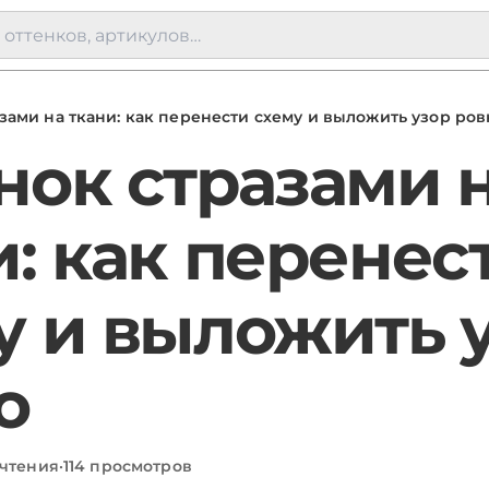
зами на ткани: как перенести схему и выложить узор ров
нок стразами 
и: как перенес
у и выложить 
о
 чтения
·
114 просмотров