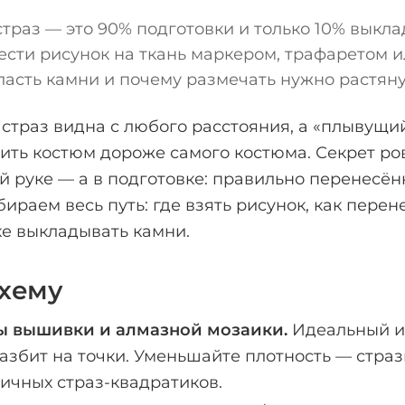
траз — это 90% подготовки и только 10% выклад
ести рисунок на ткань маркером, трафаретом и
ласть камни и почему размечать нужно растяну
страз видна с любого расстояния, а «плывущи
ить костюм дороже самого костюма. Секрет ро
ой руке — а в подготовке: правильно перенесён
ираем весь путь: где взять рисунок, как перене
ке выкладывать камни.
схему
ы вышивки и алмазной мозаики.
Идеальный и
азбит на точки. Уменьшайте плотность — стра
ичных страз-квадратиков.