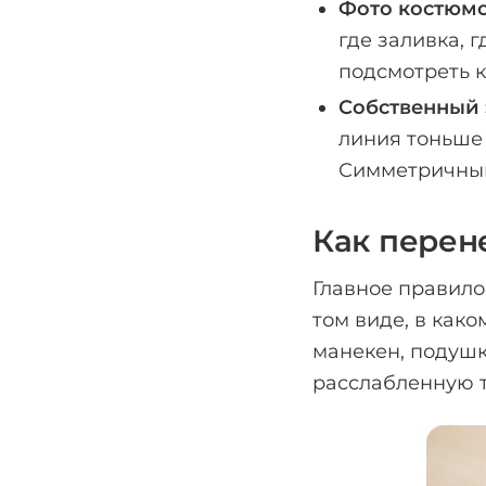
Фото костюмо
где заливка, г
подсмотреть 
Собственный 
линия тоньше 
Симметричный 
Как перен
Главное правило
том виде, в како
манекен, подушк
расслабленную т