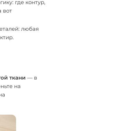
ику: где контур,
а вот
еталей: любая
ктир.
той ткани
— в
еньте на
на