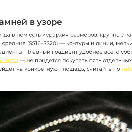
амней в узоре
огда в нём есть иерархия размеров: крупные ка
, средние (SS16–SS20) — контуры и линии, мелки
адиенты. Плавный градиент удобнее всего соб
 цвета
— не придётся покупать пять отдельных
уйдёт на конкретную площадь, считайте по
таб