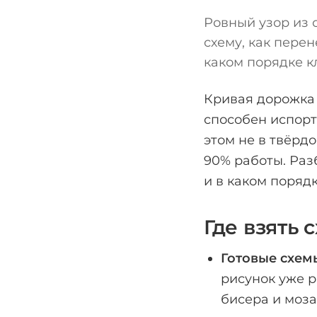
Ровный узор из с
схему, как перен
каком порядке к
Кривая дорожка 
способен испорт
этом не в твёрд
90% работы. Разб
и в каком поряд
Где взять 
Готовые схем
рисунок уже р
бисера и моза