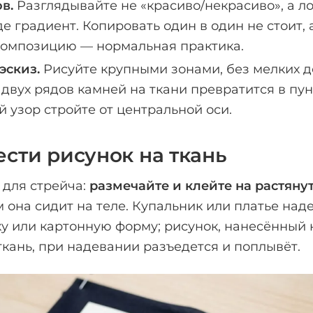
в.
Разглядывайте не «красиво/некрасиво», а лог
де градиент. Копировать один в один не стоит, 
композицию — нормальная практика.
эскиз.
Рисуйте крупными зонами, без мелких д
двух рядов камней на ткани превратится в пун
узор стройте от центральной оси.
ести рисунок на ткань
 для стрейча:
размечайте и клейте на растяну
м она сидит на теле. Купальник или платье над
у или картонную форму; рисунок, нанесённый 
кань, при надевании разъедется и поплывёт.