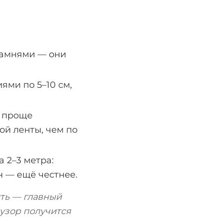
камнями — они
ями по 5–10 см,
 проще
ой ленты, чем по
 2–3 метра:
н — ещё честнее.
сть — главный
 узор получится