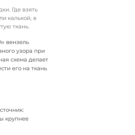
ки. Где взять
ли калькой, в
тую ткань.
й» вензель
вного узора при
ная схема делает
сти его на ткань
сточник:
зы крупнее