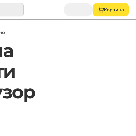
Корзина
но
на
ти
узор