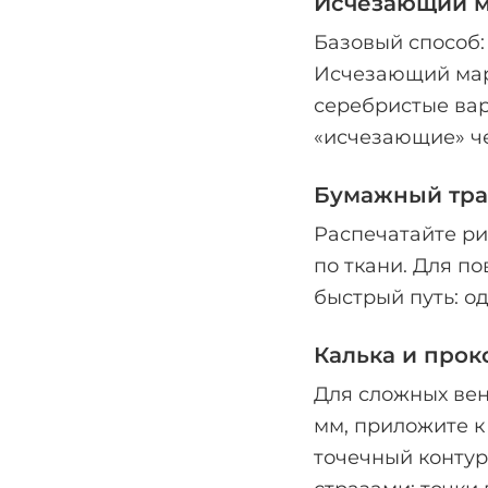
Исчезающий м
Базовый способ:
Исчезающий марк
серебристые вар
«исчезающие» че
Бумажный тра
Распечатайте ри
по ткани. Для п
быстрый путь: о
Калька и про
Для сложных вен
мм, приложите к
точечный контур