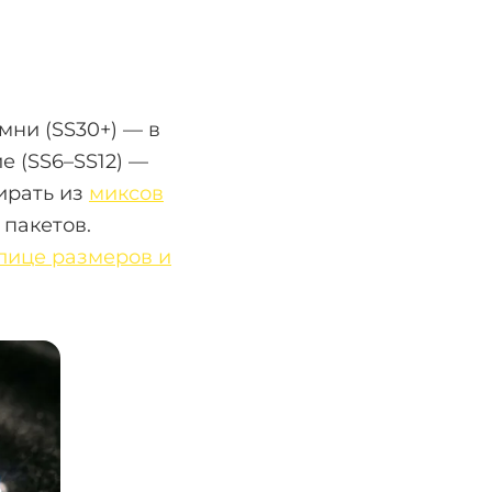
мни (SS30+) — в
е (SS6–SS12) —
ирать из
миксов
 пакетов.
лице размеров и