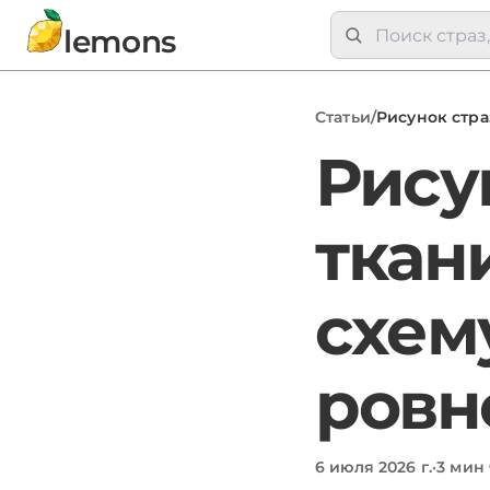
lemons
Статьи
/
Рисунок стра
Рису
ткан
схем
ровн
6 июля 2026 г.
·
3 мин