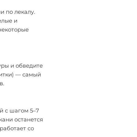
и по лекалу.
елые и
 некоторые
уры и обведите
витки) — самый
в.
й с шагом 5–7
кани останется
работает со