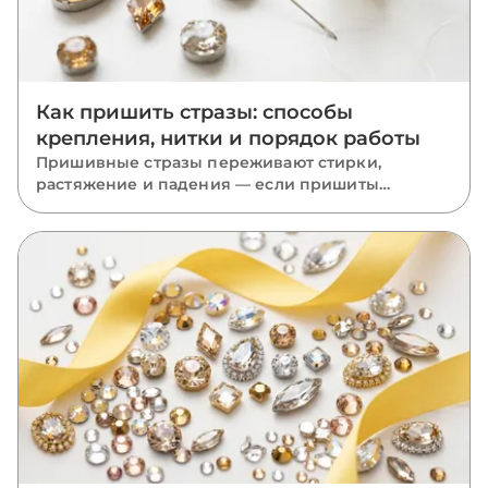
Как пришить стразы: способы
крепления, нитки и порядок работы
Пришивные стразы переживают стирки,
растяжение и падения — если пришиты
правильно. Разбираем, какую нить взять, как
вести стежки через отверстия, чем отличается
крепление капли, риволи и ромба и какие
ошибки роняют камни.