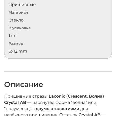
Пришивные
Материал
Стекло
В упаковке
1 шт
Размер
6x12 mm
Описание
Пришивные стразы
Laconic (Crescent, Волна)
Crystal AB
— изогнутая форма “волна” или
“полумесяц” с
двумя отверстиями
для
надёжного пришивания. Оттенок
Crystal AB
—