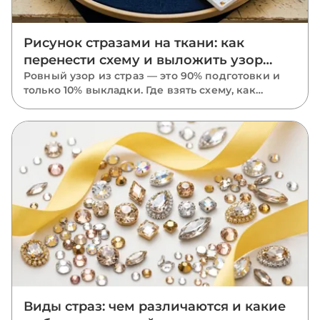
Рисунок стразами на ткани: как
перенести схему и выложить узор
ровно
Ровный узор из страз — это 90% подготовки и
только 10% выкладки. Где взять схему, как
перенести рисунок на ткань маркером,
трафаретом или калькой, в каком порядке
класть камни и почему размечать нужно
растянутую ткань.
Виды страз: чем различаются и какие