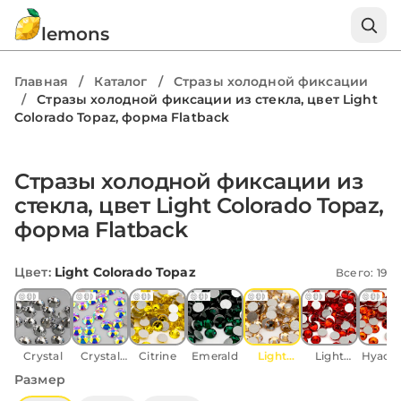
lemons
Главная
/
Каталог
/
Стразы холодной фиксации
/
Стразы холодной фиксации из стекла, цвет Light
Colorado Topaz, форма Flatback
Стразы холодной фиксации из
стекла, цвет Light Colorado Topaz,
форма Flatback
Цвет
:
Light Colorado Topaz
Всего: 19
Crystal
Crystal
Citrine
Emerald
Light
Light
Hyacin
AB
Colorado
Siam
Размер
Topaz