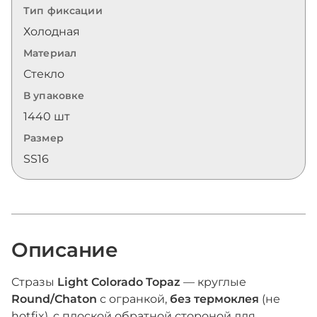
Тип фиксации
Холодная
Материал
Стекло
В упаковке
1440 шт
Размер
SS16
Описание
Стразы
Light Colorado Topaz
— круглые
Round/Chaton
с огранкой,
без термоклея
(не
hotfix), с плоской обратной стороной для