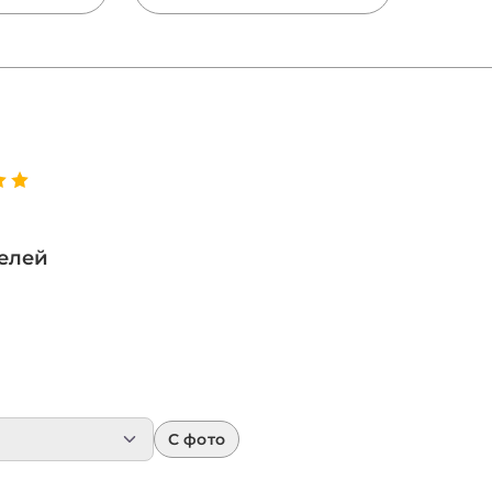
тирать,
стекло и акрил, размеры
ак хранить.
SS и огранка Xirius —
д за
разбираем все виды
щами:
страз и подсказываем,
нная
какие выбрать для
, хранение
костюмов, одежды и
еившихся
маникюра.
елей
С фото