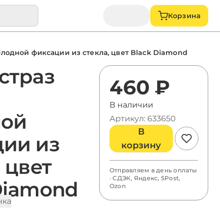
Корзина
холодной фиксации из стекла, цвет Black Diamond
страз
460 ₽
В наличии
ной
Артикул: 633650
В
ии из
корзину
 цвет
Отправляем в день оплаты
· СДЭК, Яндекс, 5Post,
Diamond
Ozon
енка