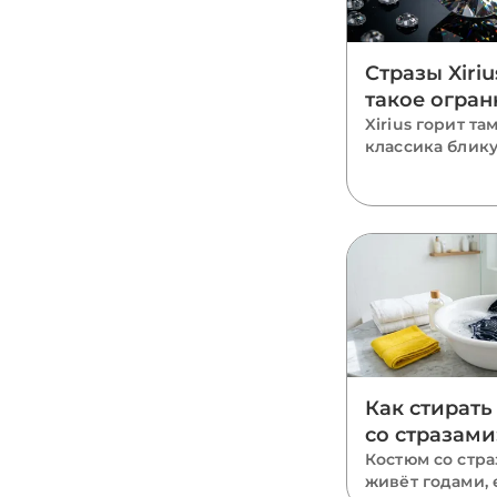
Стразы Xiriu
такое огран
когда она с
Xirius горит там
классика блику
своих денег
яруса по 8 гра
бриллиантовую
искр. Как устр
огранка 8+8, гд
переплата окуп
где достаточно
— с рабочей п
80/20.
Как стирать
со стразами:
хранение и
Костюм со стр
живёт годами, 
декора