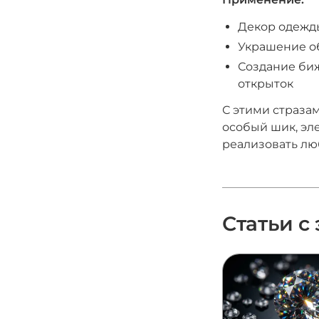
Декор одежды
Украшение об
Создание биж
открыток
С этими страза
особый шик, эл
реализовать лю
Статьи с