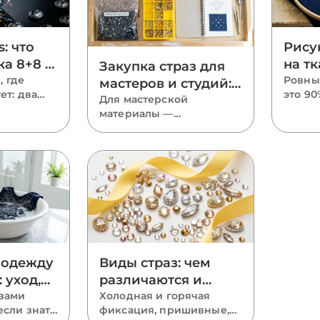
s: что
Рису
ка 8+8 и
на тк
Закупка страз для
тоит
, где
пере
Ровны
мастеров и студий:
ет: два
это 90
выло
пять правил
Для мастерской
ней дают
только
материалы —
ровн
экономии
 россыпь
взять 
ежемесячная статья
оена
перен
расходов. Пять правил
е
ткань
закупки: крупные
ается, а
трафа
фасовки, база в запасе,
 классики
в како
миксы размеров, акрил
ропорцией
камни
там, где он уместен, и
разме
одна партия на проект.
растян
 одежду
Виды страз: чем
 уход,
различаются и
 ремонт
азами
какие выбрать —
Холодная и горячая
если знать
фиксация, пришивные,
полный гид