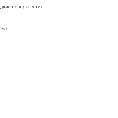
адкие поверхности)
ок)