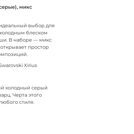
серые), микс
 идеальный выбор для
м холодным блеском
ши. В наборе — микс
о открывает простор
омпозиций.
warovski Xirius
й холодный серый
рц. Черта этого
любого стиля.