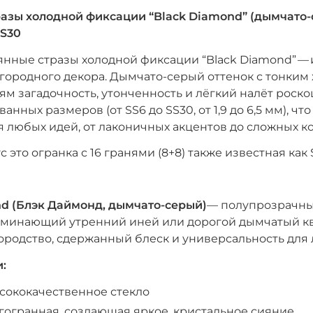
азы холодной фиксации “Black Diamond” (дымчато-
SS30
нные стразы холодной фиксации “Black Diamond” —
агородного декора. Дымчато-серый оттенок с тонки
ям загадочность, утонченность и лёгкий налёт роско
анных размеров (от SS6 до SS30, от 1,9 до 6,5 мм), чт
 любых идей, от лаконичных акцентов до сложных к
 это огранка с 16 гранями (8+8) также известная как S
nd (Блэк Даймонд, дымчато-серый)
— полупрозрачны
оминающий утренний иней или дорогой дымчатый ква
ородство, сдержанный блеск и универсальность для 
:
сококачественное стекло
гогранная, создающая яркое, кристальное сияние