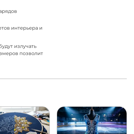
нарядов
етов интерьера и
будут излучать
азмеров позволит