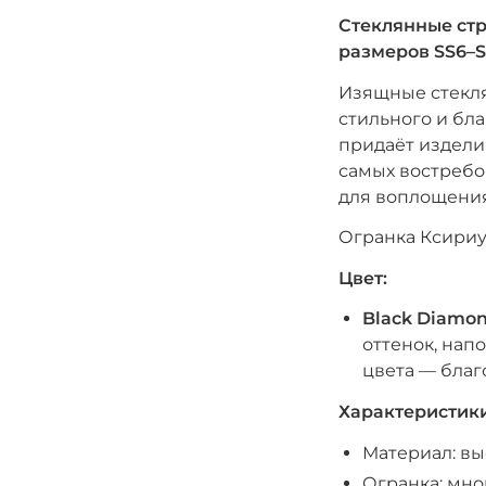
Стеклянные стр
размеров SS6–
Изящные стекля
стильного и бл
придаёт издели
самых востребов
для воплощения
Огранка Ксириус
Цвет:
Black Diamo
оттенок, нап
цвета — благ
Характеристики
Материал: вы
Огранка: мно