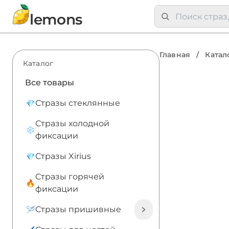
lemons
Главная
/
Катал
Каталог
Все товары
Стразы стеклянные
Стразы холодной
фиксации
Стразы Xirius
Стразы горячей
фиксации
Стразы пришивные