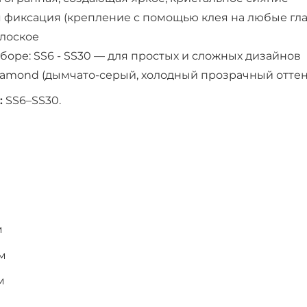
я фиксация (крепление с помощью клея на любые гл
плоское
боре: SS6 - SS30 — для простых и сложных дизайнов
Diamond (дымчато-серый, холодный прозрачный оттен
:
SS6–SS30.
м
м
мм
м