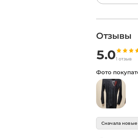
три вещи: как с
как сушить и к
Пошаговый ухо
расшитыми ве
ручная и маши
стирка, глажка
Отзывы
и ремонт откл
камней.
5.0
1 отзыв
Фото покупат