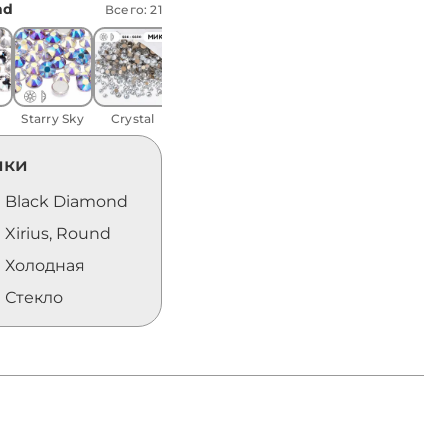
nd
Всего: 21
Crystal AB
Black Jet
Black
Tan
Diamond
Starry Sky
Crystal
ики
Black Diamond
Xirius, Round
Холодная
Стекло