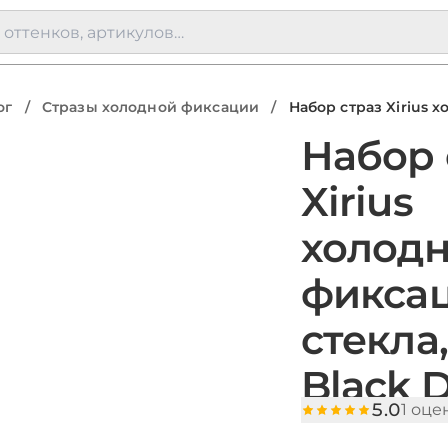
ог
/
Стразы холодной фиксации
/
Набор страз Xirius 
Набор 
Xirius
холод
фиксац
стекла,
Black 
5.0
1 оц