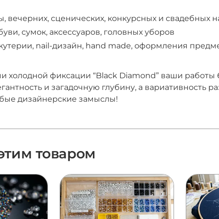
, вечерних, сценических, конкурсных и свадебных 
уви, сумок, аксессуаров, головных уборов
утерии, nail-дизайн, hand made, оформления предм
ми холодной фиксации “Black Diamond” ваши работы 
егантность и загадочную глубину, а вариативность р
бые дизайнерские замыслы!
 этим товаром