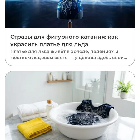
Стразы для фигурного катания: как
украсить платье для льда
Платье для льда живёт в холоде, падениях и
жёстком ледовом свете — у декора здесь свои
правила. Какие оттенки работают на льду,
почему нельзя клеить накануне старта и в каких
зонах платья стразам не место.