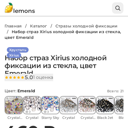
lemons
Главная
/
Каталог
/
Стразы холодной фиксации
/
Набор страз Xirius холодной фиксации из стекла,
цвет Emerald
Хрусталь
Xirius
Набор страз Xirius холодной
фиксации из стекла, цвет
Emerald
5.0
1 оценка
Цвет
:
Emerald
Всего: 21
Crystal
Crystal
Starry Sky
Crystal
Crystal
Black Jet
Blac
AB
AB
Diamo