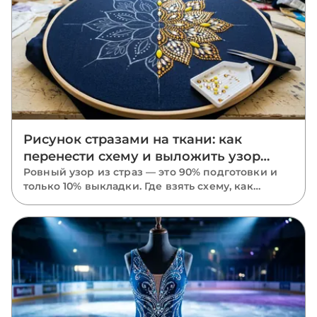
Рисунок стразами на ткани: как
перенести схему и выложить узор
ровно
Ровный узор из страз — это 90% подготовки и
только 10% выкладки. Где взять схему, как
перенести рисунок на ткань маркером,
трафаретом или калькой, в каком порядке
класть камни и почему размечать нужно
растянутую ткань.