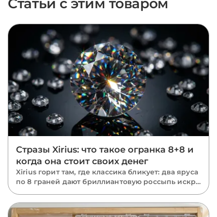
Статьи с этим товаром
Стразы Xirius: что такое огранка 8+8 и
когда она стоит своих денег
Xirius горит там, где классика бликует: два яруса
по 8 граней дают бриллиантовую россыпь искр.
Как устроена огранка 8+8, где переплата
окупается, а где достаточно классики — с
рабочей пропорцией 80/20.