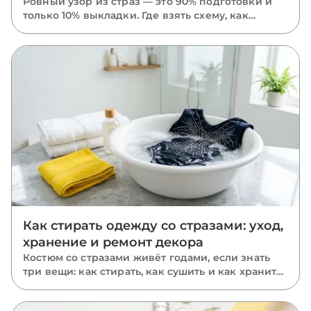
ровно
Ровный узор из страз — это 90% подготовки и
только 10% выкладки. Где взять схему, как
перенести рисунок на ткань маркером,
трафаретом или калькой, в каком порядке
класть камни и почему размечать нужно
растянутую ткань.
Как стирать одежду со стразами: уход,
хранение и ремонт декора
Костюм со стразами живёт годами, если знать
три вещи: как стирать, как сушить и как хранить.
Пошаговый уход за расшитыми вещами: ручная
и машинная стирка, глажка, хранение и ремонт