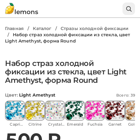
lemons
Главная
/
Каталог
/
Стразы холодной фиксации
/
Набор страз холодной фиксации из стекла, цвет
Light Amethyst, форма Round
Набор страз холодной
фиксации из стекла, цвет Light
Amethyst, форма Round
Цвет
:
Light Amethyst
Всего: 39
Capri
Citrine
Crystal
Emerald
Fuchsia
Garnet
Golde
Blue
AB
Shad
500 ₽