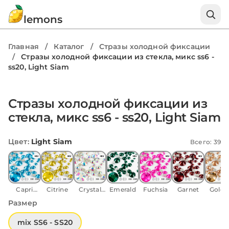
lemons
Главная
/
Каталог
/
Стразы холодной фиксации
/
Стразы холодной фиксации из стекла, микс ss6 -
ss20, Light Siam
Стразы холодной фиксации из
стекла, микс ss6 - ss20, Light Siam
Цвет
:
Light Siam
Всего: 39
Capri
Citrine
Crystal
Emerald
Fuchsia
Garnet
Golde
Blue
AB
Shad
Размер
mix SS6 - SS20