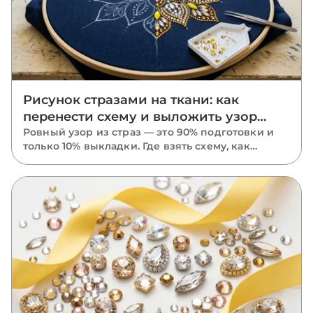
Рисунок стразами на ткани: как
перенести схему и выложить узор
ровно
Ровный узор из страз — это 90% подготовки и
только 10% выкладки. Где взять схему, как
перенести рисунок на ткань маркером,
трафаретом или калькой, в каком порядке
класть камни и почему размечать нужно
растянутую ткань.