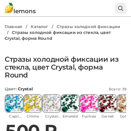
lemons
Главная
/
Каталог
/
Стразы холодной фиксации
/
Стразы холодной фиксации из стекла, цвет
Crystal, форма Round
Стразы холодной фиксации из
стекла, цвет Crystal, форма
Round
Цвет
:
Crystal
Всего: 39
Capri
Citrine
Crystal
Emerald
Fuchsia
Garnet
Golde
Blue
AB
Shad
500 ₽