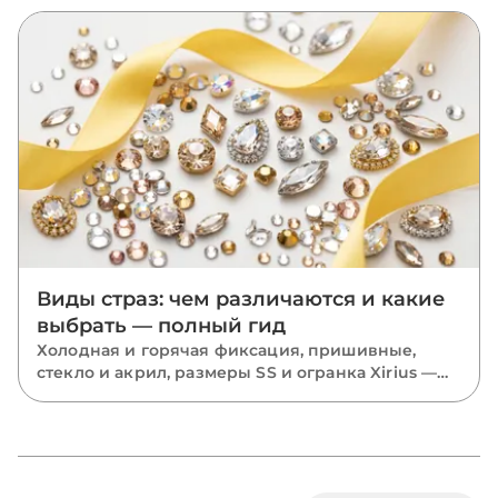
трафаретом или калькой, в каком порядке
класть камни и почему размечать нужно
растянутую ткань.
Виды страз: чем различаются и какие
выбрать — полный гид
Холодная и горячая фиксация, пришивные,
стекло и акрил, размеры SS и огранка Xirius —
разбираем все виды страз и подсказываем,
какие выбрать для костюмов, одежды и
маникюра.