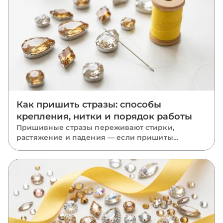
Как пришить стразы: способы
крепления, нитки и порядок работы
Пришивные стразы переживают стирки,
растяжение и падения — если пришиты
правильно. Разбираем, какую нить взять, как
вести стежки через отверстия, чем отличается
крепление капли, риволи и ромба и какие
ошибки роняют камни.