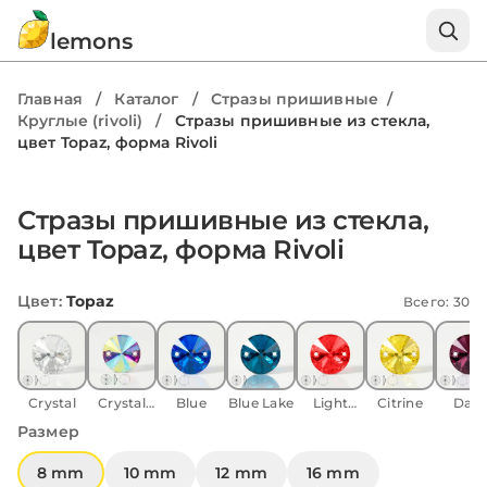
lemons
Главная
/
Каталог
/
Стразы пришивные
/
Круглые (rivoli)
/
Стразы пришивные из стекла,
цвет Topaz, форма Rivoli
Стразы пришивные из стекла,
цвет Topaz, форма Rivoli
Цвет
:
Topaz
Всего: 30
Crystal
Crystal
Blue
Blue Lake
Light
Citrine
Dark
AB
Siam
Amethy
Размер
8 mm
10 mm
12 mm
16 mm