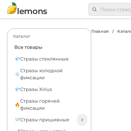
lemons
Главная
/
Катал
Каталог
Все товары
Стразы стеклянные
Стразы холодной
фиксации
Стразы Xirius
Стразы горячей
фиксации
Стразы пришивные