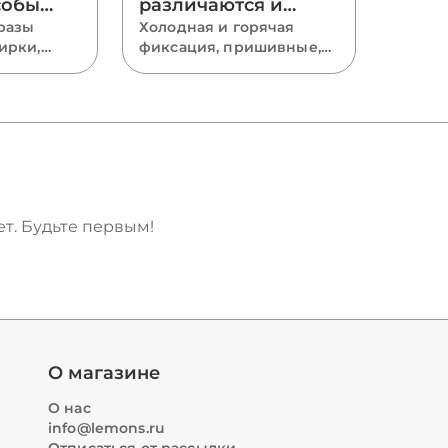
собы
различаются и
нитки и
разы
какие выбрать —
Холодная и горячая
ирки,
фиксация, пришивные,
боты
полный гид
падения —
стекло и акрил, размеры
SS и огранка Xirius —
збираем,
разбираем все виды
ь, как
страз и подсказываем,
через
какие выбрать для
костюмов, одежды и
епление
маникюра.
и ромба и
т. Будьте первым!
роняют
О магазине
О нас
info@lemons.ru