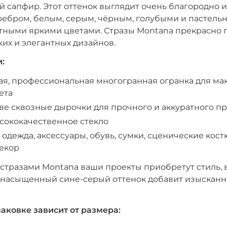
 сапфир. Этот оттенок выглядит очень благородно и
еребром, белым, серым, чёрным, голубыми и пастель
стными яркими цветами. Стразы Montana прекрасно п
ких и элегантных дизайнов.
:
ая, профессиональная многогранная огранка для м
ета
ве сквозные дырочки для прочного и аккуратного 
сококачественное стекло
одежда, аксессуары, обувь, сумки, сценические кос
декор
тразами Montana ваши проекты приобретут стиль, 
а насыщенный сине-серый оттенок добавит изысканн
паковке зависит от размера: