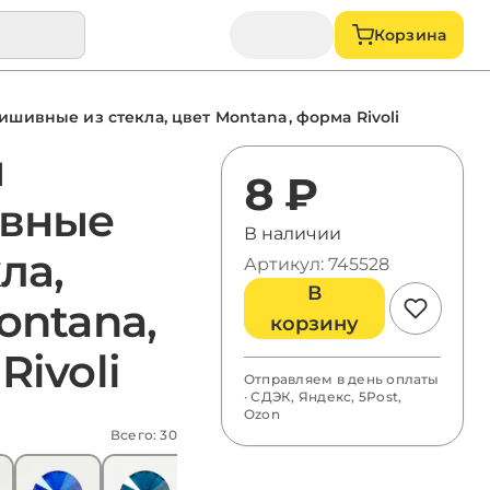
Корзина
ишивные из стекла, цвет Montana, форма Rivoli
ы
8 ₽
вные
В наличии
ла,
Артикул: 745528
В
ontana,
корзину
Rivoli
Отправляем в день оплаты
· СДЭК, Яндекс, 5Post,
Ozon
Всего: 30
Light Siam
Citrine
Dark
Em
Amethyst