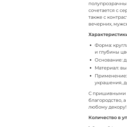
полупрозрачный
сочетается с с
также с контра
вечерних, мужс
Характеристики
Форма: кругл
и глубины цв
Основание: д
Материал: вы
Применение: 
украшения, 
С пришивными с
благородство, 
любому декору!
Количество в у