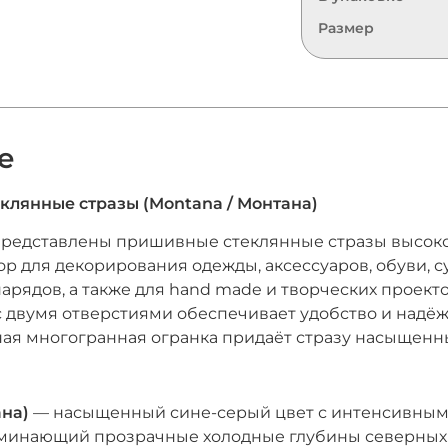
Размер
е
лянные стразы (Montana / Монтана)
представлены пришивные стеклянные стразы высоко
р для декорирования одежды, аксессуаров, обуви, с
арядов, а также для hand made и творческих проекто
с двумя отверстиями обеспечивает удобство и надё
ая многогранная огранка придаёт стразу насыщенны
на)
— насыщенный сине-серый цвет с интенсивным
оминающий прозрачные холодные глубины северных 