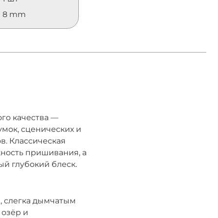
8 mm
го качества —
умок, сценических и
в. Классическая
жность пришивания, а
й глубокий блеск.
, слегка дымчатым
озёр и