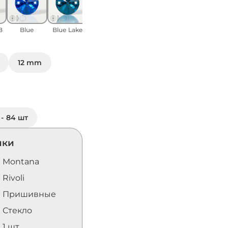
B
Blue
Blue Lake
12 mm
- 84 шт
ики
Montana
Rivoli
Пришивные
Стекло
1 шт