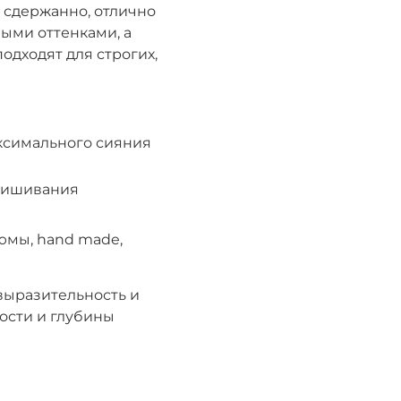
 сдержанно, отлично
ными оттенками, а
одходят для строгих,
аксимального сияния
пришивания
тюмы, hand made,
выразительность и
ости и глубины