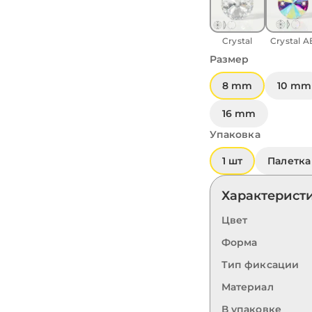
Crystal
Crystal A
Размер
8 mm
10 mm
16 mm
Упаковка
1 шт
Палетка 
Характерист
Цвет
Форма
Тип фиксации
Материал
В упаковке