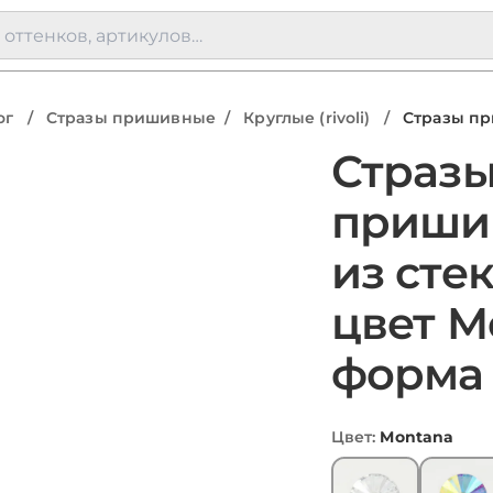
ог
/
Стразы пришивные
/
Круглые (rivoli)
/
Стразы пр
Страз
приши
из стек
цвет M
форма 
Цвет
:
Montana