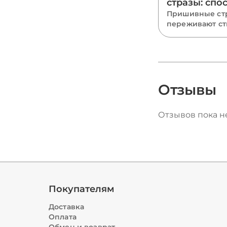
стразы: спо
крепления, 
Пришивные ст
переживают ст
порядок ра
растяжение и 
если пришиты
правильно. Ра
какую нить взят
вести стежки 
отверстия, чем
Отзывы
отличается кр
капли, риволи 
Отзывов пока не
какие ошибки 
камни.
Покупателям
Доставка
Оплата