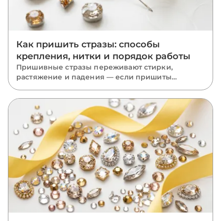
Как пришить стразы: способы
крепления, нитки и порядок работы
Пришивные стразы переживают стирки,
растяжение и падения — если пришиты
правильно. Разбираем, какую нить взять, как
вести стежки через отверстия, чем отличается
крепление капли, риволи и ромба и какие
ошибки роняют камни.