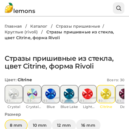
lemons
Главная
/
Каталог
/
Стразы пришивные
/
Круглые (rivoli)
/
Стразы пришивные из стекла,
цвет Citrine, форма Rivoli
Стразы пришивные из стекла,
цвет Citrine, форма Rivoli
Цвет
:
Citrine
Всего: 30
Crystal
Crystal
Blue
Blue Lake
Light
Citrine
Dark
AB
Siam
Amethy
Размер
8 mm
10 mm
12 mm
16 mm