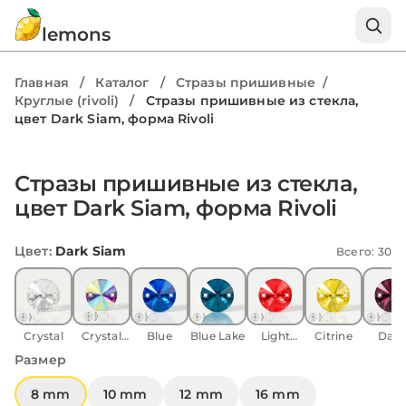
lemons
Главная
/
Каталог
/
Стразы пришивные
/
Круглые (rivoli)
/
Стразы пришивные из стекла,
цвет Dark Siam, форма Rivoli
Стразы пришивные из стекла,
цвет Dark Siam, форма Rivoli
Цвет
:
Dark Siam
Всего: 30
Crystal
Crystal
Blue
Blue Lake
Light
Citrine
Dark
AB
Siam
Amethy
Размер
8 mm
10 mm
12 mm
16 mm