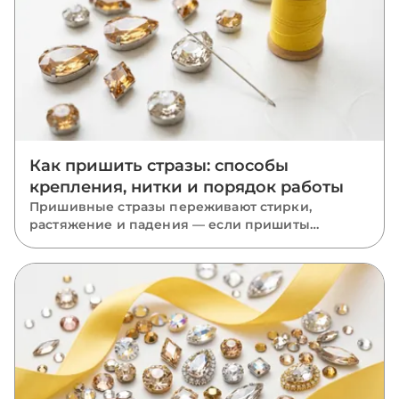
Как пришить стразы: способы
крепления, нитки и порядок работы
Пришивные стразы переживают стирки,
растяжение и падения — если пришиты
правильно. Разбираем, какую нить взять, как
вести стежки через отверстия, чем отличается
крепление капли, риволи и ромба и какие
ошибки роняют камни.