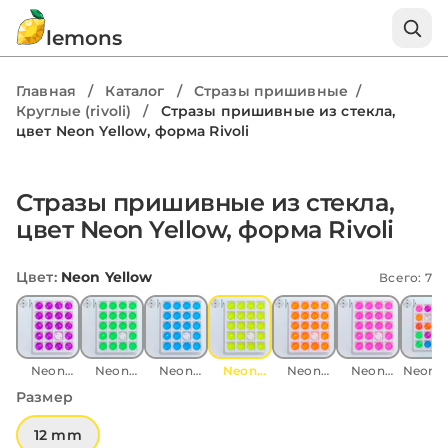
lemons
Главная
/
Каталог
/
Стразы пришивные
/
Круглые (rivoli)
/
Стразы пришивные из стекла,
цвет Neon Yellow, форма Rivoli
1 / 5
Стразы пришивные из стекла,
цвет Neon Yellow, форма Rivoli
Цвет
:
Neon Yellow
Всего: 7
Neon
Neon
Neon
Neon
Neon
Neon
Neon M
Purple
Green
Blue
Yellow
Orange
Pink
Размер
12 mm