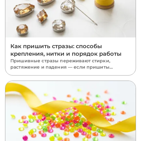
Как пришить стразы: способы
крепления, нитки и порядок работы
Пришивные стразы переживают стирки,
растяжение и падения — если пришиты
правильно. Разбираем, какую нить взять, как
вести стежки через отверстия, чем отличается
крепление капли, риволи и ромба и какие
ошибки роняют камни.