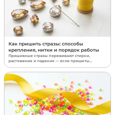
Как пришить стразы: способы
крепления, нитки и порядок работы
Пришивные стразы переживают стирки,
растяжение и падения — если пришиты
правильно. Разбираем, какую нить взять, как
вести стежки через отверстия, чем отличается
крепление капли, риволи и ромба и какие
ошибки роняют камни.