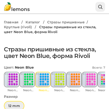
lemons
Главная
/
Каталог
/
Стразы пришивные
/
Круглые (rivoli)
/
Стразы пришивные из стекла,
цвет Neon Blue, форма Rivoli
1 / 5
Стразы пришивные из стекла,
цвет Neon Blue, форма Rivoli
Цвет
:
Neon Blue
Всего: 7
Neon
Neon
Neon
Neon
Neon
Neon
Neon M
Purple
Green
Blue
Yellow
Orange
Pink
Размер
12 mm