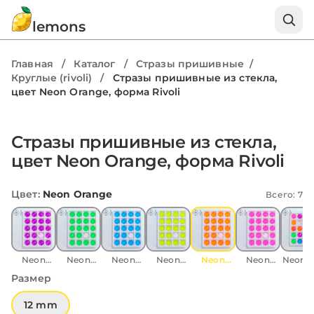
lemons
Главная
/
Каталог
/
Стразы пришивные
/
Круглые (rivoli)
/
Стразы пришивные из стекла,
цвет Neon Orange, форма Rivoli
1 / 5
Стразы пришивные из стекла,
цвет Neon Orange, форма Rivoli
Цвет
:
Neon Orange
Всего: 7
Neon
Neon
Neon
Neon
Neon
Neon
Neon M
Purple
Green
Blue
Yellow
Orange
Pink
Размер
12 mm