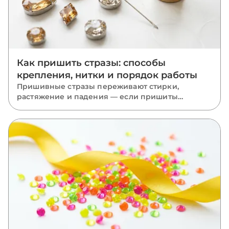
Как пришить стразы: способы
крепления, нитки и порядок работы
Пришивные стразы переживают стирки,
растяжение и падения — если пришиты
правильно. Разбираем, какую нить взять, как
вести стежки через отверстия, чем отличается
крепление капли, риволи и ромба и какие
ошибки роняют камни.