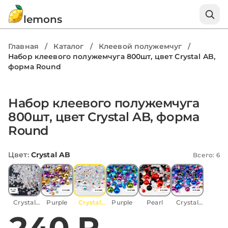
lemons
Главная
/
Каталог
/
Клеевой полужемчуг
/
Набор клеевого полужемчуга 800шт, цвет Crystal AB,
форма Round
Набор клеевого полужемчуга
800шт, цвет Crystal AB, форма
Round
Цвет
:
Crystal AB
Всего: 6
Crystal
Purple
Crystal
Purple
Pearl
Crystal
AB
AB
AB
240 ₽