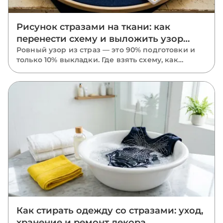
Рисунок стразами на ткани: как
перенести схему и выложить узор
ровно
Ровный узор из страз — это 90% подготовки и
только 10% выкладки. Где взять схему, как
перенести рисунок на ткань маркером,
трафаретом или калькой, в каком порядке
класть камни и почему размечать нужно
растянутую ткань.
Как стирать одежду со стразами: уход,
хранение и ремонт декора