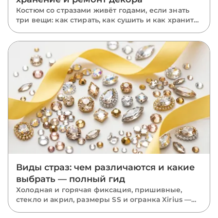
Костюм со стразами живёт годами, если знать
три вещи: как стирать, как сушить и как хранить.
Пошаговый уход за расшитыми вещами: ручная
и машинная стирка, глажка, хранение и ремонт
отклеившихся камней.
Виды страз: чем различаются и какие
выбрать — полный гид
Холодная и горячая фиксация, пришивные,
стекло и акрил, размеры SS и огранка Xirius —
разбираем все виды страз и подсказываем,