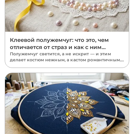
Клеевой полужемчуг: что это, чем
отличается от страз и как с ним
работать
Полужемчуг светится, а не искрит — и этим
делает костюм нежным, а кастом романтичным.
Что такое клеевые полубусины, где они
выигрывают у страз, как их клеить и с чем
сочетать.