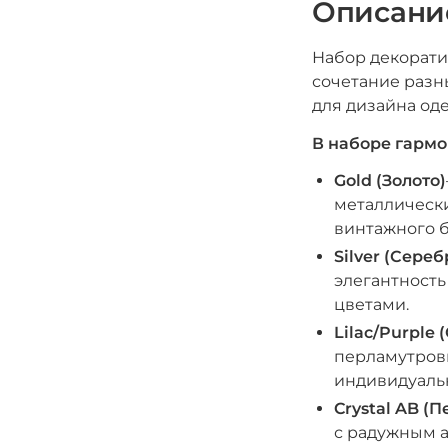
Описани
Набор декорати
сочетание разн
для дизайна оде
В наборе гармо
Gold (Золото)
металлически
винтажного б
Silver (Сереб
элегантность
цветами.
Lilac/Purple
перламутров
индивидуаль
Crystal AB (
с радужным а