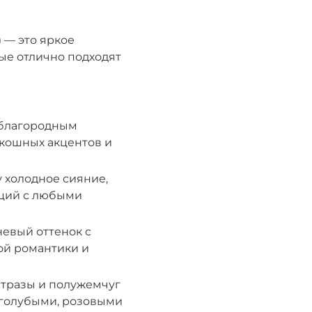
м) — это яркое
ые отлично подходят
 благородным
скошных акцентов и
 холодное сияние,
аций с любыми
невый оттенок с
ой романтики и
тразы и полужемчуг
 голубыми, розовыми