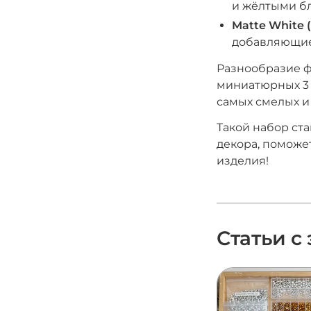
и жёлтыми б
Matte White
добавляющие
Разнообразие ф
миниатюрных 3 
самых смелых и
Такой набор ст
декора, поможе
изделия!
Статьи с