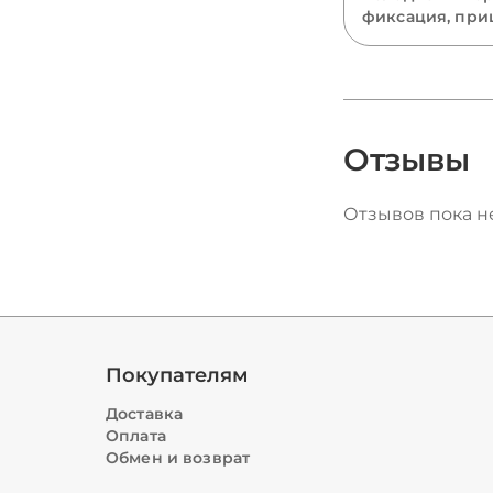
фиксация, при
полный гид
стекло и акрил
SS и огранка Xi
разбираем все
страз и подска
какие выбрать
костюмов, оде
Отзывы
маникюра.
Отзывов пока не
Покупателям
Доставка
Оплата
Обмен и возврат