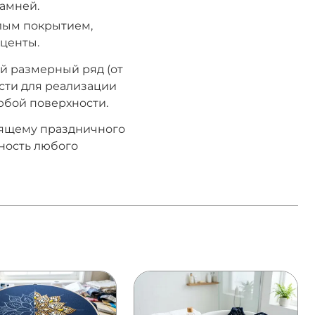
амней.
лым покрытием,
центы.
ий размерный ряд (от
сти для реализации
юбой поверхности.
оящему праздничного
ность любого