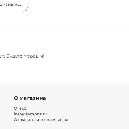
шивные,
, размеры
rius —
 виды
зываем,
 для
жды и
т. Будьте первым!
О магазине
О нас
info@lemons.ru
Отписаться от рассылки