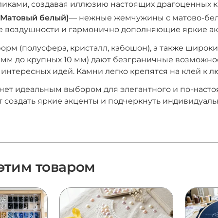
ликами, создавая иллюзию настоящих драгоценных к
 (Матовый белый)
— нежные жемчужины с матово-бе
 воздушности и гармонично дополняющие яркие ак
орм (полусфера, кристалл, кабошон), а также широк
мм до крупных 10 мм) дают безграничные возможно
 интересных идей. Камни легко крепятся на клей к л
анет идеальным выбором для элегантного и по-наст
т создать яркие акценты и подчеркнуть индивидуаль
 этим товаром