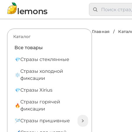
lemons
Главная
/
Катал
Каталог
Все товары
Стразы стеклянные
Стразы холодной
фиксации
Стразы Xirius
Стразы горячей
фиксации
Стразы пришивные