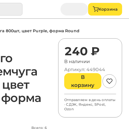
Корзина
а 800шт, цвет Purple, форма Round
240 ₽
го
В наличии
емчуга
Артикул: 449044
В
 цвет
корзину
, форма
Отправляем в день оплаты
· СДЭК, Яндекс, 5Post,
Ozon
Всего: 6