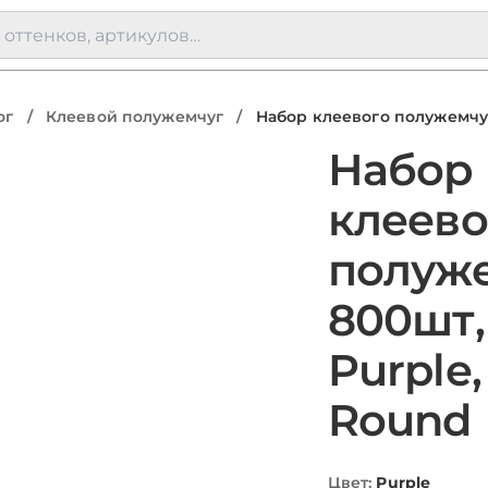
ог
/
Клеевой полужемчуг
/
Набор клеевого полужемчуг
Набор
клеево
полуж
800шт,
Purple
Round
Цвет
:
Purple