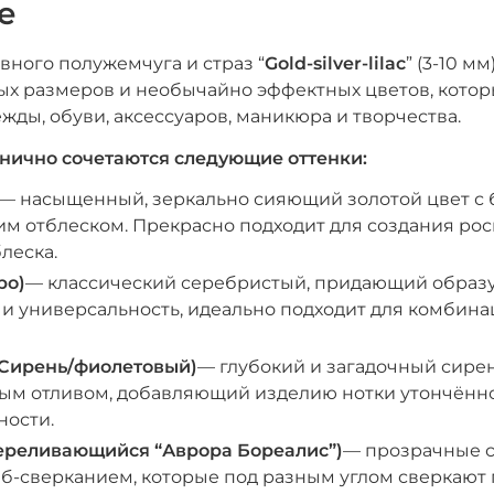
е
вного полужемчуга и страз “
Gold-silver-lilac
” (3-10 м
ых размеров и необычайно эффектных цветов, котор
жды, обуви, аксессуаров, маникюра и творчества.
нично сочетаются следующие оттенки:
— насыщенный, зеркально сияющий золотой цвет с
м отблеском. Прекрасно подходит для создания ро
леска.
ро)
— классический серебристый, придающий образу
 и универсальность, идеально подходит для комбин
 (Сирень/фиолетовый)
— глубокий и загадочный сире
ым отливом, добавляющий изделию нотки утончённ
ности.
Переливающийся “Аврора Бореалис”)
— прозрачные с
б-сверканием, которые под разным углом сверкают