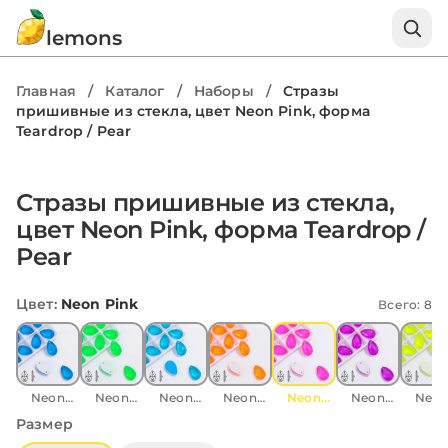
lemons
Главная
/
Каталог
/
Наборы
/
Стразы
пришивные из стекла, цвет Neon Pink, форма
Teardrop / Pear
Стразы пришивные из стекла,
цвет Neon Pink, форма Teardrop /
Pear
Цвет
:
Neon Pink
Всего: 8
Neon
Neon
Neon
Neon
Neon
Neon
Neo
Dark Blue
Green
Light Blue
Orange
Pink
Purple
Yello
Размер