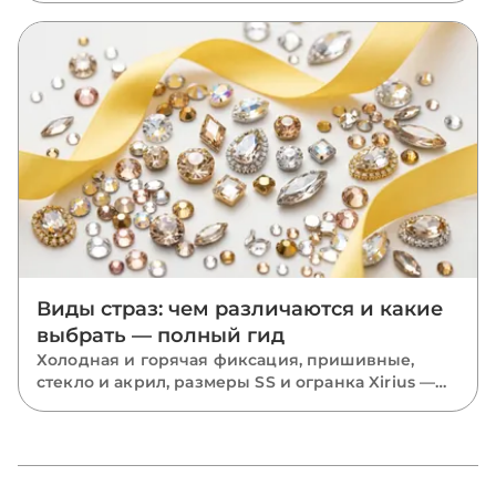
отличается от классики, где он работает лучше
всего, как подобрать оттенок к ткани, с чем
сочетать и каких ошибок избегать.
Виды страз: чем различаются и какие
выбрать — полный гид
Холодная и горячая фиксация, пришивные,
стекло и акрил, размеры SS и огранка Xirius —
разбираем все виды страз и подсказываем,
какие выбрать для костюмов, одежды и
маникюра.