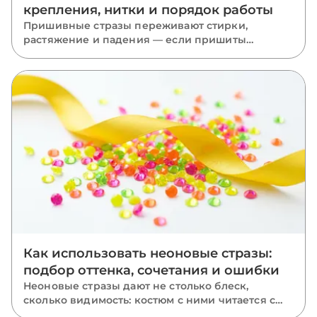
крепления, нитки и порядок работы
Пришивные стразы переживают стирки,
растяжение и падения — если пришиты
правильно. Разбираем, какую нить взять, как
вести стежки через отверстия, чем отличается
крепление капли, риволи и ромба и какие
ошибки роняют камни.
Как использовать неоновые стразы:
подбор оттенка, сочетания и ошибки
Неоновые стразы дают не столько блеск,
сколько видимость: костюм с ними читается с
последнего ряда зала. Разбираем, чем неон