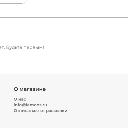
, размеры
rius —
 виды
зываем,
 для
жды и
т. Будьте первым!
О магазине
О нас
info@lemons.ru
Отписаться от рассылки