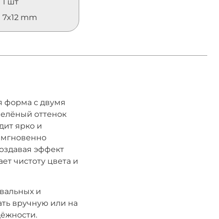
1 шт
7x12 mm
я форма с двумя
зелёный оттенок
дит ярко и
 мгновенно
создавая эффект
ет чистоту цвета и
евальных и
ать вручную или на
дёжности.