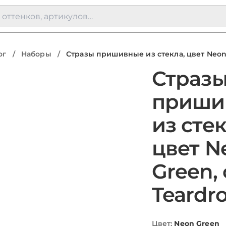
ог
/
Наборы
/
Стразы пришивные из стекла, цвет Neon 
Страз
приши
из стек
цвет N
Green,
Teardro
Цвет
:
Neon Green