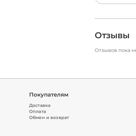
стекло и акрил
SS и огранка Xi
разбираем все
страз и подска
какие выбрать
костюмов, оде
Отзывы
маникюра.
Отзывов пока не
Покупателям
Доставка
Оплата
Обмен и возврат