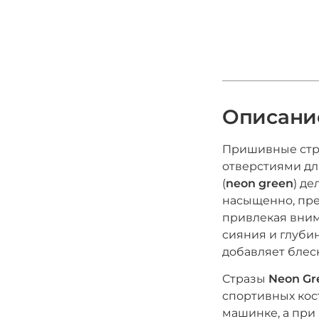
Описани
Пришивные ст
отверстиями дл
(
neon green
) де
насыщенно, пре
привлекая вним
сияния и глуби
добавляет блеск
Стразы
Neon G
спортивных кост
машинке, а при