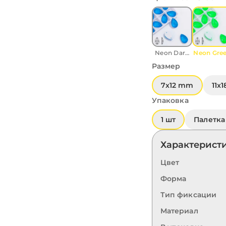
Neon Dark
Neon Gre
Blue
Размер
7x12 mm
11x
Упаковка
1 шт
Палетка 
Характерист
Цвет
Форма
Тип фиксации
Материал