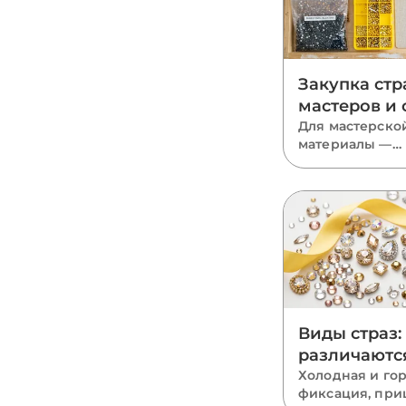
Закупка стр
мастеров и 
пять правил
Для мастерско
материалы —
экономии
ежемесячная с
расходов. Пять
закупки: круп
фасовки, база в
миксы размеро
там, где он уме
одна партия на
Виды страз:
различаютс
какие выбр
Холодная и го
фиксация, при
полный гид