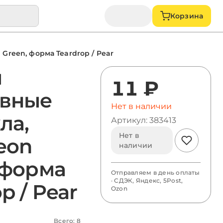
Корзина
Green, форма Teardrop / Pear
ы
11 ₽
вные
Нет в наличии
ла,
Артикул: 383413
Нет в
eon
наличии
 форма
Отправляем в день оплаты
· СДЭК, Яндекс, 5Post,
p / Pear
Ozon
Всего: 8