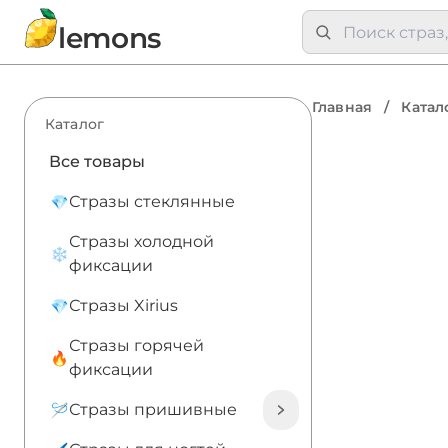
lemons
Главная
/
Катал
Каталог
Все товары
Стразы стеклянные
Стразы холодной
фиксации
Стразы Xirius
Стразы горячей
фиксации
Стразы пришивные