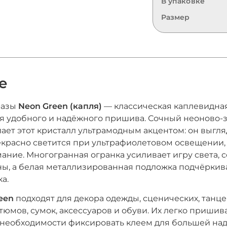
В упаковке
Размер
е
разы
Neon Green (капля)
— классическая каплевидна
я удобного и надёжного пришива. Сочный неоново-
лает этот кристалл ультрамодным акцентом: он выгля
красно светится при ультрафиолетовом освещении,
ание. Многогранная огранка усиливает игру света, 
ны, а белая металлизированная подложка подчёркива
а.
reen
подходят для декора одежды, сценических, танц
юмов, сумок, аксессуаров и обуви. Их легко пришив
 необходимости фиксировать клеем для большей на