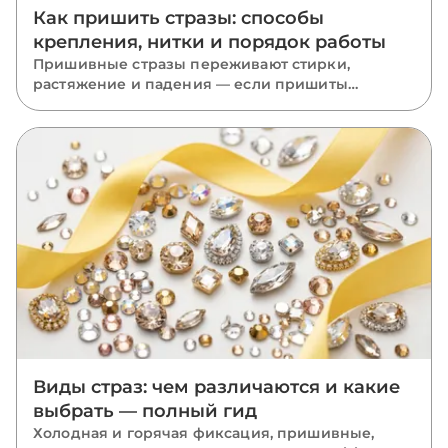
Как пришить стразы: способы
крепления, нитки и порядок работы
Пришивные стразы переживают стирки,
растяжение и падения — если пришиты
правильно. Разбираем, какую нить взять, как
вести стежки через отверстия, чем отличается
крепление капли, риволи и ромба и какие
ошибки роняют камни.
Виды страз: чем различаются и какие
выбрать — полный гид
Холодная и горячая фиксация, пришивные,