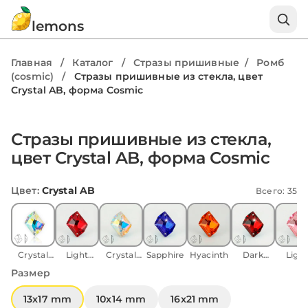
lemons
Главная
/
Каталог
/
Стразы пришивные
/
Ромб
(cosmic)
/
Стразы пришивные из стекла, цвет
Crystal AB, форма Cosmic
Стразы пришивные из стекла,
цвет Crystal AB, форма Cosmic
Цвет
:
Crystal AB
Всего: 35
Crystal
Light
Crystal
Sapphire
Hyacinth
Dark
Ligh
AB
Siam
Shimmer
Siam
Rose
Размер
AB
13x17 mm
10x14 mm
16x21 mm