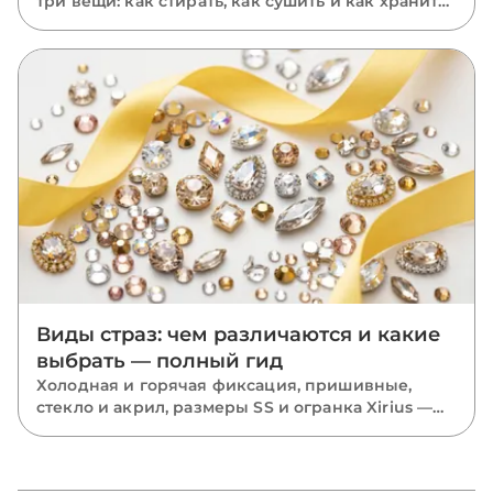
три вещи: как стирать, как сушить и как хранить.
Пошаговый уход за расшитыми вещами: ручная
и машинная стирка, глажка, хранение и ремонт
отклеившихся камней.
Виды страз: чем различаются и какие
выбрать — полный гид
Холодная и горячая фиксация, пришивные,
стекло и акрил, размеры SS и огранка Xirius —
разбираем все виды страз и подсказываем,
какие выбрать для костюмов, одежды и
маникюра.