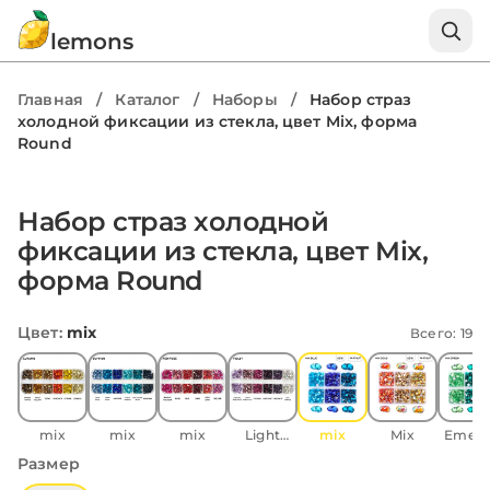
lemons
Главная
/
Каталог
/
Наборы
/
Набор страз
холодной фиксации из стекла, цвет Mix, форма
Round
Набор страз холодной
фиксации из стекла, цвет Mix,
форма Round
Цвет
:
mix
Всего: 19
mix
mix
mix
Light
mix
Mix
Emera
Amethyst
Размер