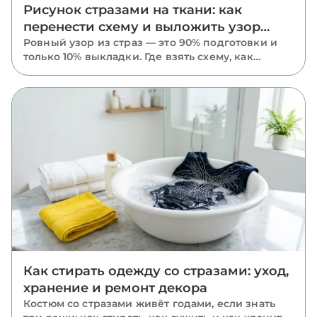
Рисунок стразами на ткани: как
перенести схему и выложить узор
ровно
Ровный узор из страз — это 90% подготовки и
только 10% выкладки. Где взять схему, как
перенести рисунок на ткань маркером,
трафаретом или калькой, в каком порядке
класть камни и почему размечать нужно
растянутую ткань.
Как стирать одежду со стразами: уход,
хранение и ремонт декора
Костюм со стразами живёт годами, если знать