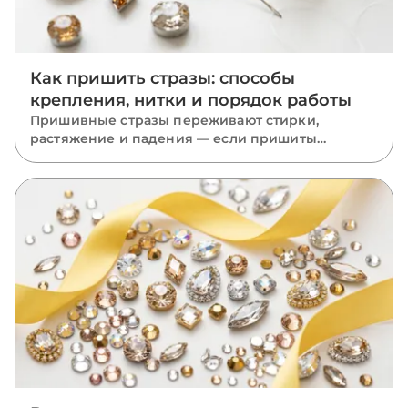
Как пришить стразы: способы
крепления, нитки и порядок работы
Пришивные стразы переживают стирки,
растяжение и падения — если пришиты
правильно. Разбираем, какую нить взять, как
вести стежки через отверстия, чем отличается
крепление капли, риволи и ромба и какие
ошибки роняют камни.