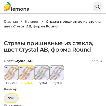
lemons
Главная
/
Каталог
/
Стразы пришивные из стекла,
цвет Crystal AB, форма Round
Стразы пришивные из стекла,
цвет Crystal AB, форма Round
Цвет
:
Crystal AB
Всего: 4
Crystal
Crystal
Crystal
Crystal
AB
AB
Размер
SS6
Упаковка