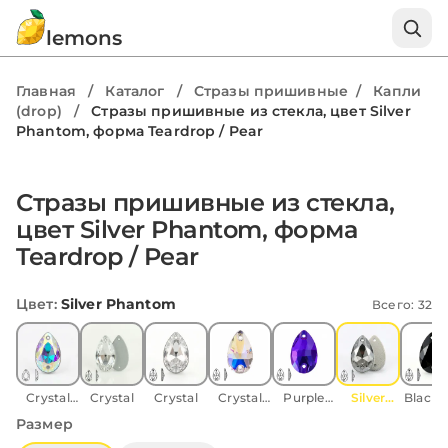
lemons
Главная
/
Каталог
/
Стразы пришивные
/
Капли
(drop)
/
Стразы пришивные из стекла, цвет Silver
Phantom, форма Teardrop / Pear
Стразы пришивные из стекла,
цвет Silver Phantom, форма
Teardrop / Pear
Цвет
:
Silver Phantom
Всего: 32
Crystal
Crystal
Crystal
Crystal
Purple
Silver
Black J
AB
Moonlight
velvet
Phantom
Размер