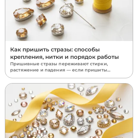
Как пришить стразы: способы
крепления, нитки и порядок работы
Пришивные стразы переживают стирки,
растяжение и падения — если пришиты
правильно. Разбираем, какую нить взять, как
вести стежки через отверстия, чем отличается
крепление капли, риволи и ромба и какие
ошибки роняют камни.