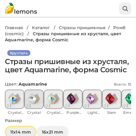
lemons
Главная
/
Каталог
/
Стразы пришивные
/
Ромб
(cosmic)
/
Стразы пришивные из хрусталя, цвет
Aquamarine, форма Cosmic
Хрусталь
Стразы пришивные из хрусталя,
цвет Aquamarine, форма Cosmic
Цвет
:
Aquamarine
Всего: 15
Crystal
Crystal
Crystal
Purple
Light
Siam
Emera
AB
Shimmer
velvet
Amethyst
Размер
AB
11x14 mm
16x21 mm