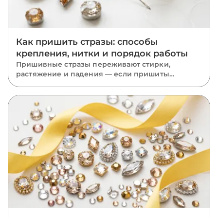
Как пришить стразы: способы
крепления, нитки и порядок работы
Пришивные стразы переживают стирки,
растяжение и падения — если пришиты
правильно. Разбираем, какую нить взять, как
вести стежки через отверстия, чем отличается
крепление капли, риволи и ромба и какие
ошибки роняют камни.