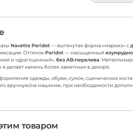
е
разы
Navette Peridot
— вытянутая форма «маркиз» с
иксации. Оттенок
Peridot
— насыщенный
изумрудно
окий и «драгоценный»,
без AB‑перелива
. Металлизи
 и делает камень более заметным в декоре.
формления одежды, обуви, сумок, сценических костю
ь вручную/на машинке, при необходимости дополн
 этим товаром