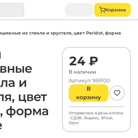
Корзина
шивные из стекла и хрусталя, цвет Peridot, форма
ы
24 ₽
вные
В наличии
кла и
Артикул: 959100
В
ля, цвет
корзину
t, форма
Отправляем в день оплаты
· СДЭК, Яндекс, 5Post,
e
Ozon