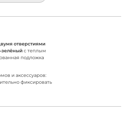
двумя отверстиями
‑зелёный
с теплым
рованная подложка
мов и аксессуаров:
ительно фиксировать