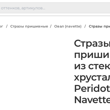
ог
/
Стразы пришивные
/
Овал (navette)
/
Стразы при
Страз
приши
из сте
хруста
Perido
Navett