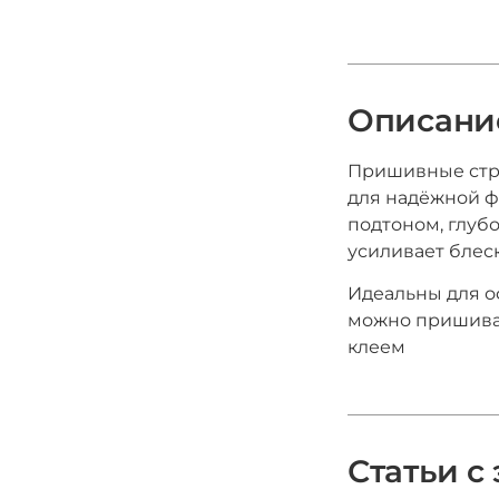
Описани
Пришивные ст
для надёжной ф
подтоном, глуб
усиливает блеск
Идеальны для о
можно пришиват
клеем
Статьи с