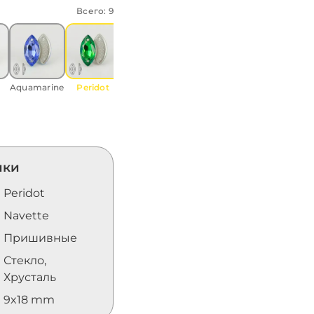
Всего: 9
Crystal
Purple
Purple
Sap
velvet
Aquamarine
Peridot
ики
Peridot
Navette
Пришивные
Стекло,
Хрусталь
9x18 mm