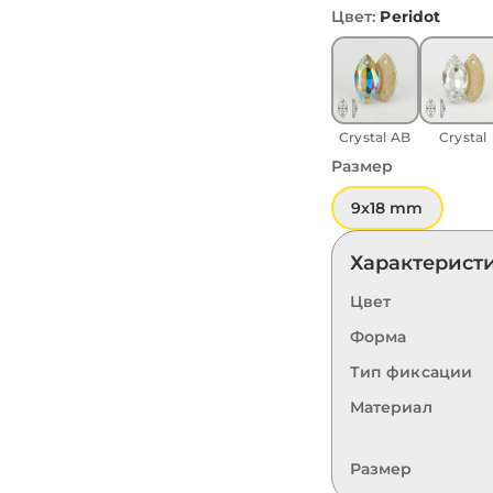
Цвет
:
Peridot
Crystal AB
Crystal
Размер
9x18 mm
Характерист
Цвет
Форма
Тип фиксации
Материал
Размер