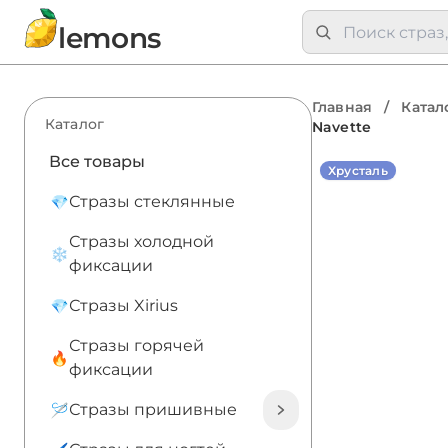
lemons
Главная
/
Катал
Каталог
Navette
Все товары
Хрусталь
Стразы стеклянные
Стразы холодной
фиксации
Стразы Xirius
Стразы горячей
фиксации
Стразы пришивные