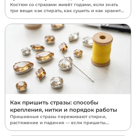
Костюм со стразами живёт годами, если знать
три вещи: как стирать, как сушить и как хранить.
Пошаговый уход за расшитыми вещами: ручная
и машинная стирка, глажка, хранение и ремонт
отклеившихся камней.
Как пришить стразы: способы
крепления, нитки и порядок работы
Пришивные стразы переживают стирки,
растяжение и падения — если пришиты
правильно. Разбираем, какую нить взять, как
вести стежки через отверстия, чем отличается