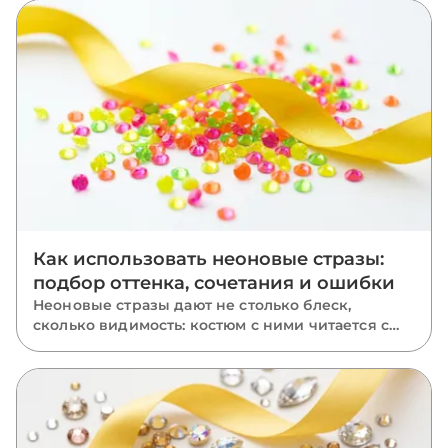
крепление капли, риволи и ромба и какие
ошибки роняют камни.
Как использовать неоновые стразы:
подбор оттенка, сочетания и ошибки
Неоновые стразы дают не столько блеск,
сколько видимость: костюм с ними читается с
последнего ряда зала. Разбираем, чем неон
отличается от классики, где он работает лучше
всего, как подобрать оттенок к ткани, с чем
сочетать и каких ошибок избегать.