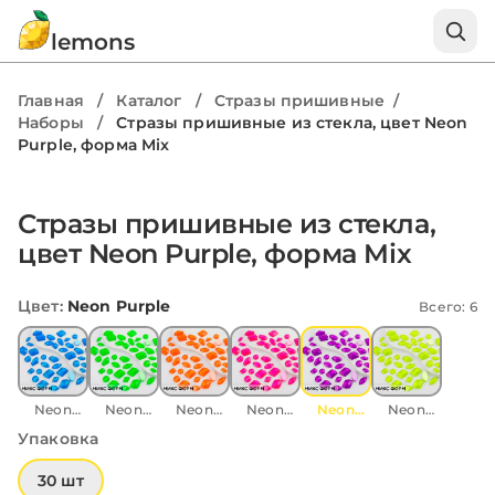
lemons
Главная
/
Каталог
/
Стразы пришивные
/
Наборы
/
Стразы пришивные из стекла, цвет Neon
Purple, форма Mix
1 / 2
Стразы пришивные из стекла,
цвет Neon Purple, форма Mix
Цвет
:
Neon Purple
Всего: 6
Neon
Neon
Neon
Neon
Neon
Neon
Blue
Green
Orange
Pink
Purple
Yellow
Упаковка
30 шт