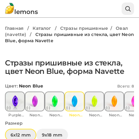
lemons
Главная
/
Каталог
/
Стразы пришивные
/
Овал
(navette)
/
Стразы пришивные из стекла, цвет Neon
Blue, форма Navette
Стразы пришивные из стекла,
цвет Neon Blue, форма Navette
Цвет
:
Neon Blue
Всего: 8
Purple
Neon
Neon
Neon
Neon
Neon
Neo
velvet
Purple
Green
Blue
Yellow
Orange
Pink
Размер
6x12 mm
9x18 mm