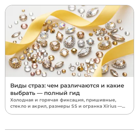
отличается от классики, где он работает лучше
всего, как подобрать оттенок к ткани, с чем
сочетать и каких ошибок избегать.
Виды страз: чем различаются и какие
выбрать — полный гид
Холодная и горячая фиксация, пришивные,
стекло и акрил, размеры SS и огранка Xirius —
разбираем все виды страз и подсказываем,
какие выбрать для костюмов, одежды и
маникюра.