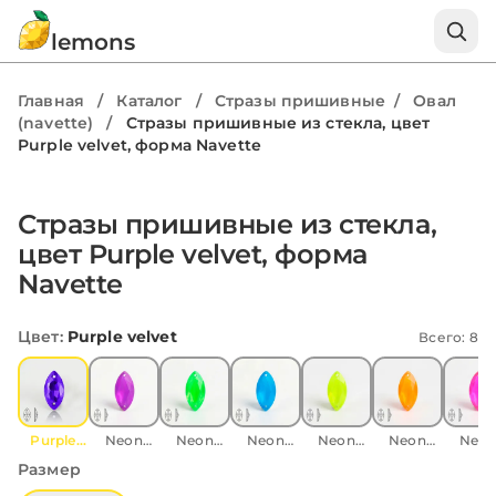
lemons
Главная
/
Каталог
/
Стразы пришивные
/
Овал
(navette)
/
Стразы пришивные из стекла, цвет
Purple velvet, форма Navette
Стразы пришивные из стекла,
цвет Purple velvet, форма
Navette
Цвет
:
Purple velvet
Всего: 8
Purple
Neon
Neon
Neon
Neon
Neon
Neo
velvet
Purple
Green
Blue
Yellow
Orange
Pink
Размер