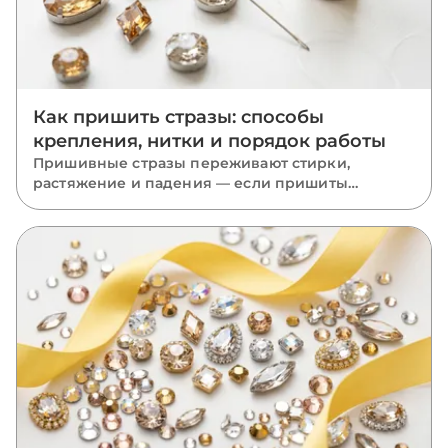
Как пришить стразы: способы
крепления, нитки и порядок работы
Пришивные стразы переживают стирки,
растяжение и падения — если пришиты
правильно. Разбираем, какую нить взять, как
вести стежки через отверстия, чем отличается
крепление капли, риволи и ромба и какие
ошибки роняют камни.