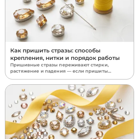
Как пришить стразы: способы
крепления, нитки и порядок работы
Пришивные стразы переживают стирки,
растяжение и падения — если пришиты
правильно. Разбираем, какую нить взять, как
вести стежки через отверстия, чем отличается
крепление капли, риволи и ромба и какие
ошибки роняют камни.