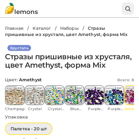
lemons
Главная
/
Каталог
/
Наборы
/
Стразы
пришивные из хрусталя, цвет Amethyst, форма Mix
Хрусталь
Стразы пришивные из хрусталя,
цвет Amethyst, форма Mix
Цвет
:
Amethyst
Всего: 8
Champagne
Crystal
Crystal
Blue
Purple
Purple
Amethy
AB
Zircon
velvet
velvet
Упаковка
Палетка - 20 шт