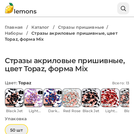
lemons
Главная
/
Каталог
/
Стразы пришивные
/
Наборы
/
Стразы акриловые пришивные, цвет
Topaz, форма Mix
1 / 2
Стразы акриловые пришивные,
цвет Topaz, форма Mix
Цвет
:
Topaz
Всего: 13
Black Jet
Light
Dark
Red Rose
Black Jet
Light
Blac
Amethyst
Purple
Siam
Diamo
Упаковка
50 шт