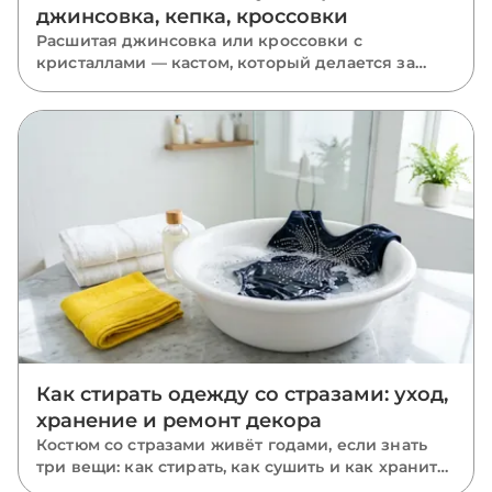
джинсовка, кепка, кроссовки
Расшитая джинсовка или кроссовки с
кристаллами — кастом, который делается за
вечер. Какие стразы держатся на дениме, коже
и пластике, какой клей переживёт улицу и с
какого мини-проекта проще начать.
Как стирать одежду со стразами: уход,
хранение и ремонт декора
Костюм со стразами живёт годами, если знать
три вещи: как стирать, как сушить и как хранить.
Пошаговый уход за расшитыми вещами: ручная