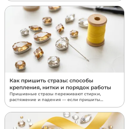
и машинная стирка, глажка, хранение и ремонт
отклеившихся камней.
Как пришить стразы: способы
крепления, нитки и порядок работы
Пришивные стразы переживают стирки,
растяжение и падения — если пришиты
правильно. Разбираем, какую нить взять, как
вести стежки через отверстия, чем отличается
крепление капли, риволи и ромба и какие
ошибки роняют камни.