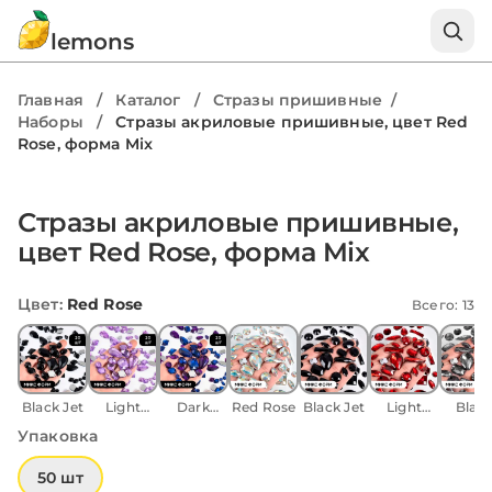
lemons
Главная
/
Каталог
/
Стразы пришивные
/
Наборы
/
Стразы акриловые пришивные, цвет Red
Rose, форма Mix
1 / 2
Стразы акриловые пришивные,
цвет Red Rose, форма Mix
Цвет
:
Red Rose
Всего: 13
Black Jet
Light
Dark
Red Rose
Black Jet
Light
Blac
Amethyst
Purple
Siam
Diamo
Упаковка
50 шт