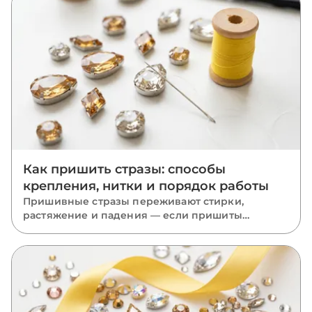
Как пришить стразы: способы
крепления, нитки и порядок работы
Пришивные стразы переживают стирки,
растяжение и падения — если пришиты
правильно. Разбираем, какую нить взять, как
вести стежки через отверстия, чем отличается
крепление капли, риволи и ромба и какие
ошибки роняют камни.