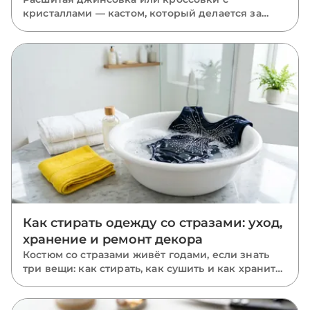
кристаллами — кастом, который делается за
вечер. Какие стразы держатся на дениме, коже
и пластике, какой клей переживёт улицу и с
какого мини-проекта проще начать.
Как стирать одежду со стразами: уход,
хранение и ремонт декора
Костюм со стразами живёт годами, если знать
три вещи: как стирать, как сушить и как хранить.
Пошаговый уход за расшитыми вещами: ручная
и машинная стирка, глажка, хранение и ремонт
отклеившихся камней.