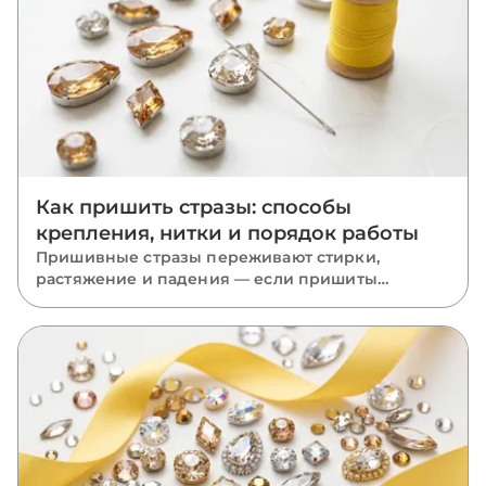
Как пришить стразы: способы
крепления, нитки и порядок работы
Пришивные стразы переживают стирки,
растяжение и падения — если пришиты
правильно. Разбираем, какую нить взять, как
вести стежки через отверстия, чем отличается
крепление капли, риволи и ромба и какие
ошибки роняют камни.