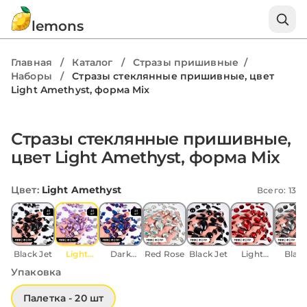
lemons
Главная
/
Каталог
/
Стразы пришивные
/
Наборы
/
Стразы стеклянные пришивные, цвет
Light Amethyst, форма Mix
Стразы стеклянные пришивные,
цвет Light Amethyst, форма Mix
Цвет
:
Light Amethyst
Всего: 13
Black Jet
Light
Dark
Red Rose
Black Jet
Light
Blac
Amethyst
Purple
Siam
Diamo
Упаковка
Палетка - 20 шт