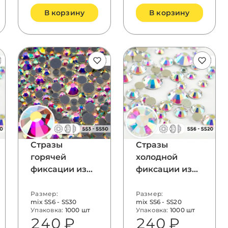
В корзину
В корзину
Стразы
Стразы
горячей
холодной
фиксации из
фиксации из
стекла, цвет
стекла, микс
Crystal AB,
размеров SS6–
Размер:
Размер:
mix SS6 - SS30
mix SS6 - SS20
форма Round
SS20, Crystal
Упаковка:
1000 шт
Упаковка:
1000 шт
AB
240 ₽
240 ₽