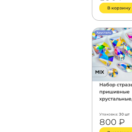
В корзину
Хрусталь
Набор страз
пришивные
хрустальные
цвет Crystal 
форма Mix,
Упаковка:
30 шт
800 ₽
30шт