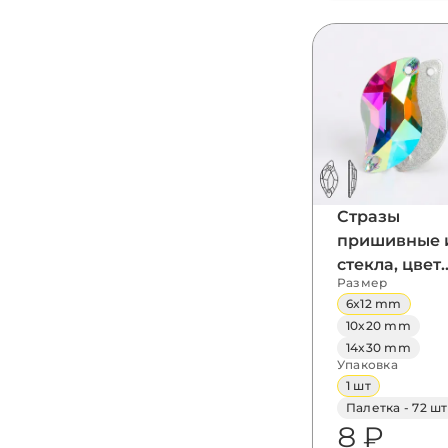
Стразы
пришивные 
стекла, цвет
Размер
Crystal AB,
6x12 mm
форма Lacon
10x20 mm
14x30 mm
Упаковка
1 шт
Палетка - 72 шт
8 ₽