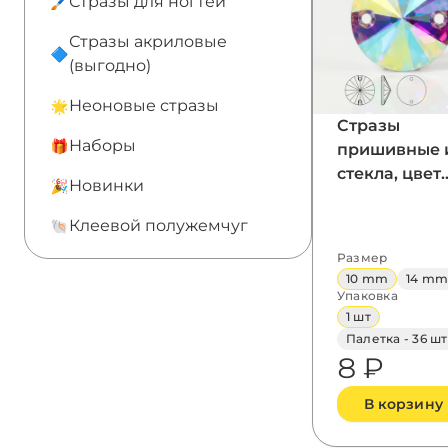
Стразы для ногтей
Стразы акриловые
(выгодно)
Неоновые стразы
Стразы
Наборы
пришивные 
стекла, цвет
Новинки
Crystal AB,
форма Rivoli
Клеевой полужемчуг
Размер
10 mm
14 m
Упаковка
1 шт
Палетка - 36 шт
8 ₽
В корзину