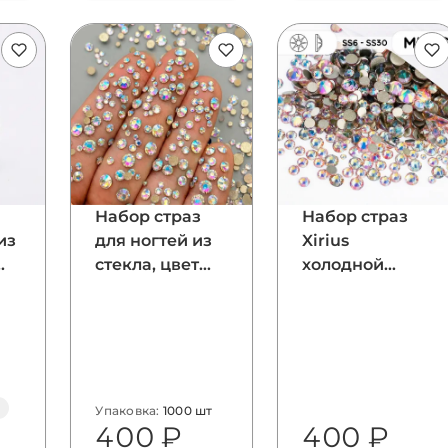
Набор страз
Набор страз
из
для ногтей из
Xirius
стекла, цвет
холодной
Crystal AB
фиксации из
ic
стекла, цвет
Crystal AB
Упаковка:
1000 шт
400 ₽
400 ₽