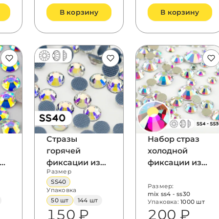
В корзину
В корзину
Стразы
Набор страз
горячей
холодной
фиксации из
фиксации из
Размер
стекла, цвет
стекла, цвет
SS40
s50
Crystal AB, ss40
Crystal AB,
Размер:
Упаковка
mix ss4 - ss30
форма Round
50 шт
144 шт
Упаковка:
1000 шт
150 ₽
200 ₽