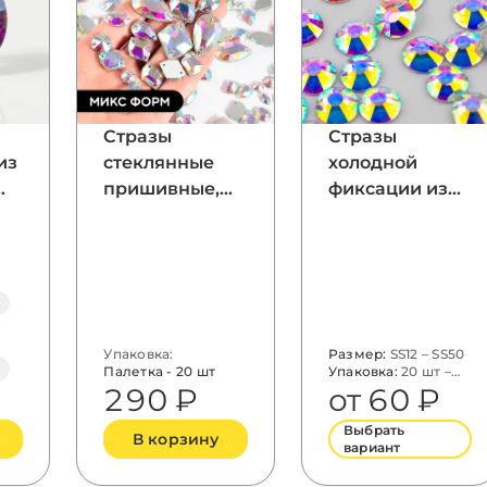
Стразы
Стразы
из
стеклянные
холодной
пришивные,
фиксации из
цвет Crystal AB,
стекла, цвет
форма Mix
Crystal AB,
форма
Flatback
m
Упаковка:
Размер:
SS12 – SS50
Палетка - 20 шт
Упаковка:
20 шт –
1440 шт
290 ₽
от 60 ₽
Выбрать
В корзину
вариант