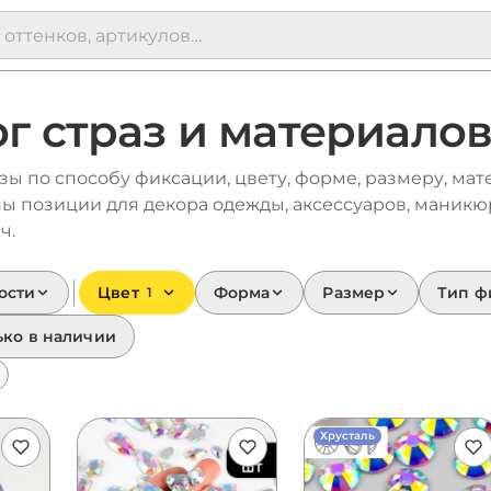
г страз и материало
ы по способу фиксации, цвету, форме, размеру, мат
ны позиции для декора одежды, аксессуаров, маникю
ч.
ости
Цвет
Форма
Размер
Тип ф
1
ько в наличии
Хрусталь