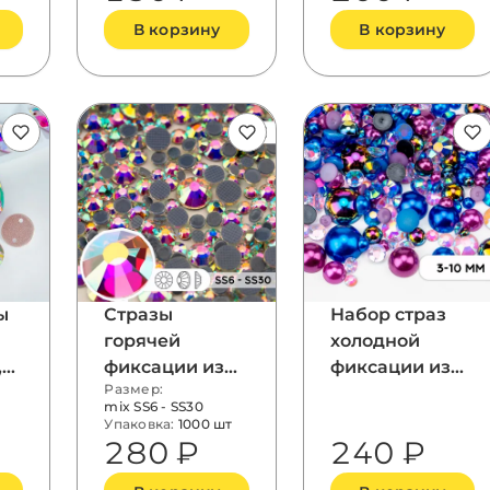
В корзину
В корзину
ы
Стразы
Набор страз
горячей
холодной
,
фиксации из
фиксации из
Размер:
AB,
стекла, микс
стекла, цвет
mix SS6 - SS30
ss6 - ss30,
Crystal AB,
Упаковка:
1000 шт
280 ₽
240 ₽
Crystal AB
форма Round