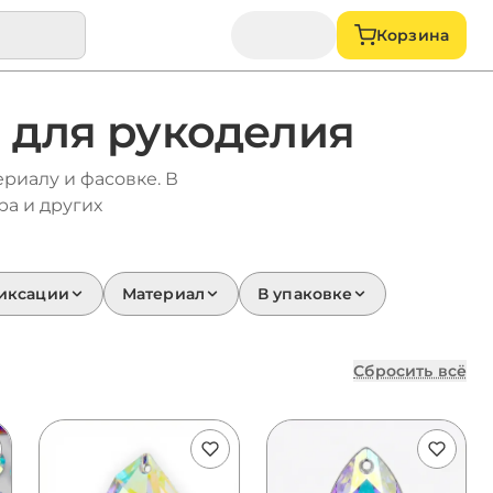
Корзина
в для рукоделия
ериалу и фасовке. В
ра и других
иксации
Материал
В упаковке
Сбросить всё