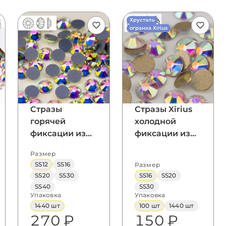
Хрусталь
огранка Xirius
Стразы
Стразы Xirius
горячей
холодной
фиксации из
фиксации из
стекла, цвет
стекла, цвет
Размер
Crystal AB,
Crystal AB
SS12
SS16
Размер
форма
SS20
SS30
SS16
SS20
Flatback
SS40
SS30
Упаковка
Упаковка
1440 шт
100 шт
1440 шт
270 ₽
150 ₽