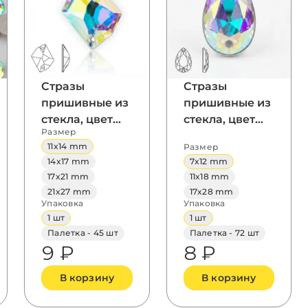
Стразы
Стразы
пришивные из
пришивные из
стекла, цвет
стекла, цвет
Размер
Crystal AB,
Crystal AB,
11x14 mm
Размер
форма Cosmic
форма
14x17 mm
7x12 mm
Teardrop / Pear
17x21 mm
11x18 mm
21x27 mm
17x28 mm
Упаковка
Упаковка
1 шт
1 шт
Палетка - 45 шт
Палетка - 72 шт
9 ₽
8 ₽
В корзину
В корзину