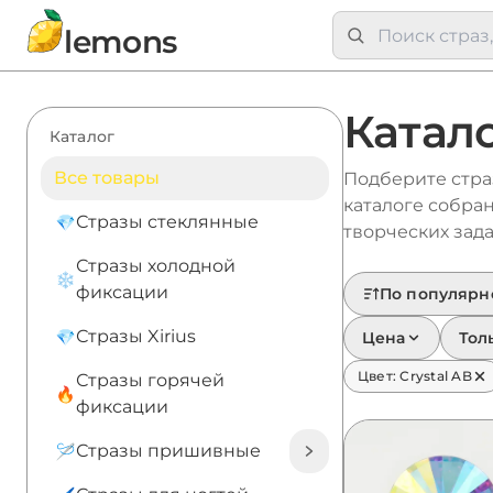
lemons
Катало
Каталог
Все товары
Подберите страз
каталоге собра
Стразы стеклянные
творческих зада
Стразы холодной
фиксации
По популярн
Стразы Xirius
Цена
Тол
Цвет: Crystal AB
Стразы горячей
фиксации
Стразы пришивные